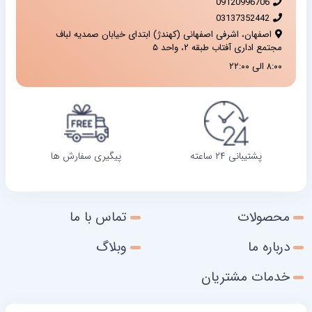
09120996706
03137352442
اصفهان، اشرفی اصفهانی (کهندژ) ابتدای خیابان صمدیه لباف
مجتمع اداری آفتاب طبقه ۲، واحد ۵
۸:۰۰ الی ۲۲:۰۰
پشتیبانی ۲۴ ساعته
پیگیری سفارش ها
محصولات
تماس با ما
درباره ما
وبلاگ
خدمات مشتریان