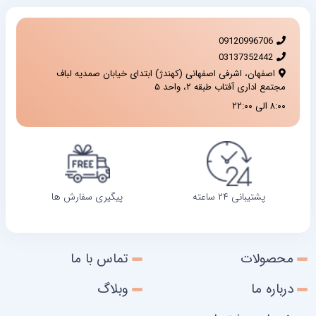
09120996706
03137352442
اصفهان، اشرفی اصفهانی (کهندژ) ابتدای خیابان صمدیه لباف
مجتمع اداری آفتاب طبقه ۲، واحد ۵
۸:۰۰ الی ۲۲:۰۰
پشتیبانی ۲۴ ساعته
پیگیری سفارش ها
محصولات
تماس با ما
درباره ما
وبلاگ