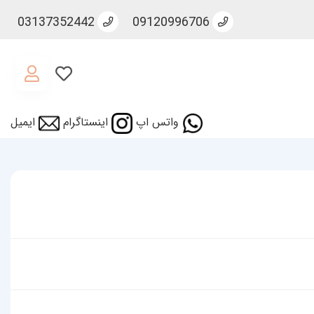
03137352442
09120996706
واتس اپ
اینستاگرام
ایمیل