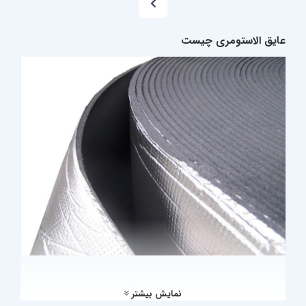
8
7
6
3
2
1
عایق الاستومری چیست