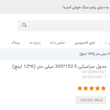
به دنیای پشم سنگ خوش آمدید!
عایق الاستومری
تماس با ما
درباره ما
وبلاگ
مدول سرامیکی 152.5*305 میلی متر (6*12 اینچ)
* 09120996706
* 09193475851
کدکالا: