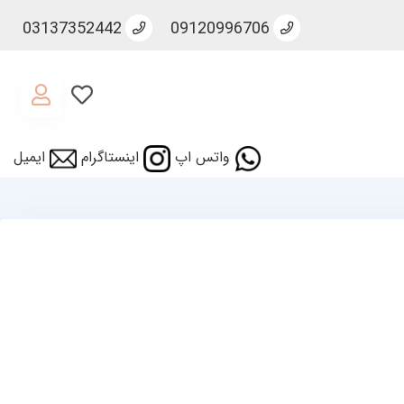
03137352442
09120996706
واتس اپ
اینستاگرام
ایمیل