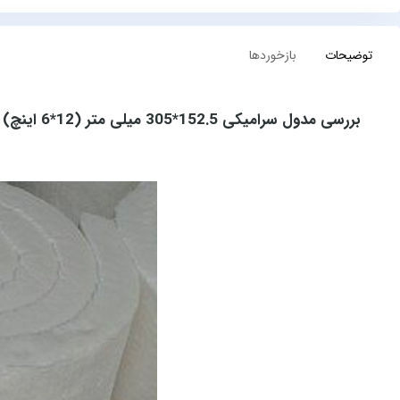
توضیحات
بازخوردها
بررسی مدول سرامیکی 152.5*305 میلی متر (12*6 اینچ)