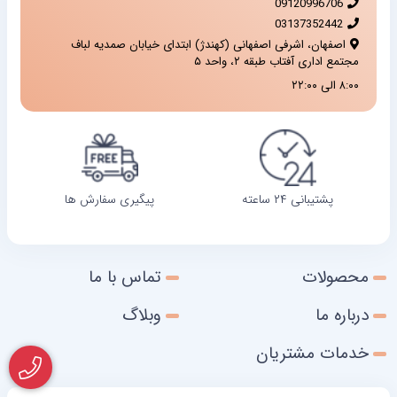
09120996706
03137352442
اصفهان، اشرفی اصفهانی (کهندژ) ابتدای خیابان صمدیه لباف
مجتمع اداری آفتاب طبقه ۲، واحد ۵
۸:۰۰ الی ۲۲:۰۰
پشتیبانی ۲۴ ساعته
پیگیری سفارش ها
محصولات
تماس با ما
درباره ما
وبلاگ
خدمات مشتریان