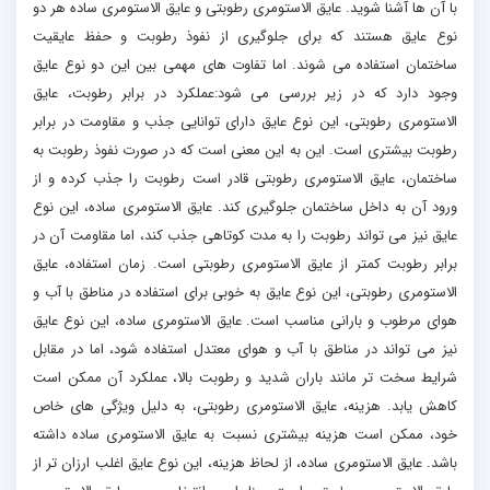
با آن ها آشنا شوید. عایق الاستومری رطوبتی و عایق الاستومری ساده هر دو
نوع عایق هستند که برای جلوگیری از نفوذ رطوبت و حفظ عایقیت
ساختمان استفاده می شوند. اما تفاوت های مهمی بین این دو نوع عایق
وجود دارد که در زیر بررسی می شود:عملکرد در برابر رطوبت، عایق
الاستومری رطوبتی، این نوع عایق دارای توانایی جذب و مقاومت در برابر
رطوبت بیشتری است. این به این معنی است که در صورت نفوذ رطوبت به
ساختمان، عایق الاستومری رطوبتی قادر است رطوبت را جذب کرده و از
ورود آن به داخل ساختمان جلوگیری کند. عایق الاستومری ساده، این نوع
عایق نیز می تواند رطوبت را به مدت کوتاهی جذب کند، اما مقاومت آن در
برابر رطوبت کمتر از عایق الاستومری رطوبتی است. زمان استفاده، عایق
الاستومری رطوبتی، این نوع عایق به خوبی برای استفاده در مناطق با آب و
هوای مرطوب و بارانی مناسب است. عایق الاستومری ساده، این نوع عایق
نیز می تواند در مناطق با آب و هوای معتدل استفاده شود، اما در مقابل
شرایط سخت تر مانند باران شدید و رطوبت بالا، عملکرد آن ممکن است
کاهش یابد. هزینه، عایق الاستومری رطوبتی، به دلیل ویژگی های خاص
خود، ممکن است هزینه بیشتری نسبت به عایق الاستومری ساده داشته
باشد. عایق الاستومری ساده، از لحاظ هزینه، این نوع عایق اغلب ارزان تر از