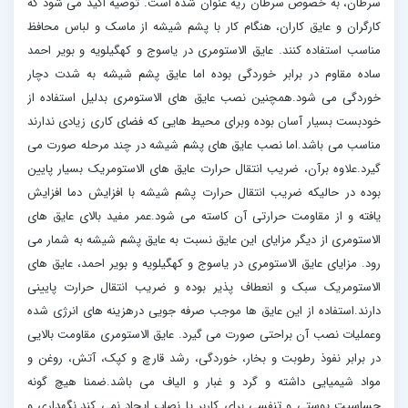
سرطان، به خصوص سرطان ریه عنوان شده است. توصیه اکید می شود که
کارگران و عایق کاران، هنگام کار با پشم شیشه از ماسک و لباس محافظ
مناسب استفاده کنند. عایق الاستومری در یاسوج و کهگیلویه و بویر احمد
ساده مقاوم در برابر خوردگی بوده اما عایق پشم شیشه به شدت دچار
خوردگی می شود.همچنین نصب عایق های الاستومری بدلیل استفاده از
خودبست بسیار آسان بوده وبرای محیط هایی که فضای کاری زیادی ندارند
مناسب می باشد.اما نصب عایق های پشم شیشه در چند مرحله صورت می
گیرد.علاوه برآن، ضریب انتقال حرارت عایق های الاستومریک بسیار پایین
بوده در حالیکه ضریب انتقال حرارت پشم شیشه با افزایش دما افزایش
یافته و از مقاومت حرارتی آن کاسته می شود.عمر مفید بالای عایق های
الاستومری از دیگر مزایای این عایق نسبت به عایق پشم شیشه به شمار می
رود. مزایای عایق الاستومری در یاسوج و کهگیلویه و بویر احمد، عایق های
الاستومریک سبک و انعطاف پذیر بوده و ضریب انتقال حرارت پایینی
دارند.استفاده از این عایق ها موجب صرفه جویی درهزینه های انرژی شده
وعملیات نصب آن براحتی صورت می گیرد. عایق الاستومری مقاومت بالایی
در برابر نفوذ رطوبت و بخار، خوردگی، رشد قارچ و کپک، آتش، روغن و
مواد شیمیایی داشته و گرد و غبار و الیاف می باشد.ضمنا هیچ گونه
حساسیت پوستی و تنفسی برای کاربر یا نصاب ایجاد نمی کند.نگهداری و