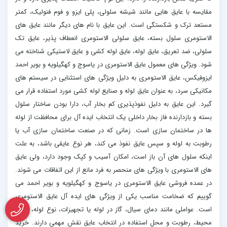
مقایسه با عایق هایی مانند شیشه سلولی، پلی ایزو و فوم فنولیک، کمتر
مستعد ترک و شکستگی است. این عایق با نام های دیگر مانند عایق های
الاستومری سلول بسته، عایق سلولی الاستومری انعطاف پذیر، عایق تک
سلولی، ضد تعریق، عایق لوله، عایق لوله کشی و عایق لاستیکی شناخته می
شود. ویژگی های معمول عایق الاستومری در یاسوج و کهگیلویه و بویر احمد
ایزوفیکس، عایق الاستومری به دلیل ویژگی های استثنایی در سیستم های
مکانیکی سرد، به عنوان عایق لوله و صنایع لوله کشی مورد استفاده قرار می
گیرد. این عایق به دلیل نفوذپذیری کم بخار آب، دارا بودن ساختار سلول
بسته و بازدارنده فاز بخار داخلی یک انتخاب ایده آل برای محافظت از لوله
ها در ساختمان سازی است. زمانی که در صنعت ساختمان سازی آب یا
رطوبت به لوله و سپس عایق نفوذ می کند، هر نوع عایقی باشد، به علت
اینکه سلول های آن باز است، امکان آسیب و کپک وجود دارد، ولی عایق
های الاستومری با ویژگی های منحصر به فرد مانع از این اتفاقات می شوند.
در عمده فروشی عایق الاستومری در یاسوج و کهگیلویه و بویر احمد می
گوییم که ضخامت مناسب یکی از ویژگی های ایده آل عایق الاستومری
است. عواملی مانند دمای سیال، گاز در لوله یا تجهیزات، نوع لوله، دمای
محیط، رطوبت و محل استفاده در انتخاب عایق نقش مهمی دارند. خرید