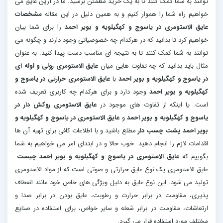
توانند به شما کمک کنند تا به یک خرید مطمئن برسید. ما در آرین عایق می
خواهیم راه شما را هموار کنیم و به همین دلیل در این مقاله
مشخصات
عایق الاستومری در یاسوج و کهگیلویه و بویر احمد
را برای شما بیان
خواهیم کرد تا بدانید که در هرکدام چه خصوصیاتی وجود دارند و چگونه می
توانند به شما کمک کنند تا به نتیجه ای مناسب دست پیدا کنید. به عنوان
مثال باید بدانید که چه تفاوت هایی میان
عایق الاستومری رولی و لوله ای
در یاسوج و کهگیلویه و بویر احمد
با
عایق الاستومری حرارتی در یاسوج و
کهگیلویه و بویر احمد
وجود دارد و برای هرکدام چه کاربری تعریف شده
است. یا اینکه از تفاوت های موجود در
عایق الاستومری روکش دار در
یاسوج و کهگیلویه و بویر احمد
و
عایق الاستومری در یاسوج و کهگیلویه و
بویر احمد پشت چسب دار
مطلع باشید و با اطلاعات کافی برای تهیه آن ها
اقدامات لازم را انجام دهید. خوب حالا و در ابتدای امر می خواهیم به شما
بگوییم که
عایق الاستومری در یاسوج و کهگیلویه و بویر احمد چیست
.
عایق الاستومری یک نوع عایق حرارتی و صوتی است که از مواد الاستومری
تولید می شود. این نوع عایق به دلیل ویژگی های خاص خود مانند انعطاف
پذیری، مقاومت در برابر حرارت و رطوبت، عایق بودن در برابر صدا و
ارتعاشات، مقاومت در برابر شعله و سایر خواص، برای استفاده در صنایع
مختلف مورد استفاده قرار می گیرد.