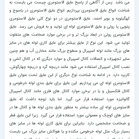
می باشد. پس از آگاهی از پاسخ عایق الاستومری چیست می بایست به
شناخت انواع عایق الاستومری بپردازیم. انواع عایق الاستومری در یاسوج و
کهگیلویه و بویر احمد، عایق الاستومری در دو نوع کلی عایق الاستومری
پتویی یا رولی و عایق الاستومری لوله ای تولید و به فروش می رسد. عایق
الاستومری رولی در ابعاد بزرگ تر و در برخی موارد ضخامت های متفاوت
تولید می شود. این نوع از عایق بیشتر برای عایق کاری لوله های در سایز
های بزرگ مانند لوله اسپیرال و سطوح بزرگ مانند مخازن آب و هم چنین
سایر تجهیزات و اتصالات کانال اسپیرال و موارد دیگری که در کانال کشی و
نصب کانال اسپیرال استفاده می شود مانند دریچه گرد و دریچه چهارگوش،
کاربرد دارد. در ادامه به شناخت نوع دیگری از این عایق تحت عنوان عایق
الاستومری لوله ای می پردازیم. این عایق برای عایق بندی لوله خرطومی و
کانال فلکسیبل و یا در برخی موارد کانال های فلزی مانند کانال اسپیرال
گالوانیزه مورد استفاده قرار می گیرد. اما باید توجه داشت که عایق
الاستومری لوله ای ساده بیشتر به منظور عایق بندی لوله ها و کانال ها در
سایز های کوچک و معمولی مورد استفاده قرار می گیرد. زیرا این عایق قطر
و ضخامت مشخصی دارد. بنابراین برای عایق کاری لوله ها در سایز های
بسیار بزرگ مثل لوله خرطومی مکنده و یا هواکش سایز بزرگ می بایست