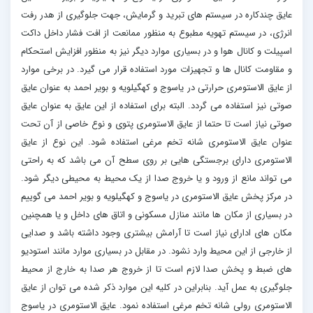
عایق چندکاره در سیستم های تبرید و گرمایش، جهت جلوگیری از هدر رفت
انرژی، در سیستم تهویه مطبوع به منظور ممانعت از افت فشار داخل داکت
اسپیلت و کانال هوا و در بسیاری موارد دیگر نیز به منظور افزایش استحکام
و مقاومت کانال ها و تجهیزات مورد استفاده قرار می گیرد. در برخی موارد
از عایق الاستومری حرارتی در یاسوج و کهگیلویه و بویر احمد به عنوان عایق
صوتی نیز استفاده می گردد. البته برای استفاده از این عایق به عنوان عایق
صوتی نیاز است تا حتما از عایق الاستومری پتوی و نوع خاصی از آن تحت
عنوان عایق الاستومری شانه تخم مرغی استفاده شود. این نوع از عایق
الاستومری دارای برجستگی هایی بر روی سطح آن می باشد که به راحتی
می تواند مانع از ورود و یا خروج صدا از یک محیط به محیطی دیگر شود.
در مرکز پخش عایق الاستومری در یاسوج و کهگیلویه و بویر احمد می گوییم
در بسیاری از مکان ها مانند منازل مسکونی و اتاق های داخل و یا همچنین
مکان های ادارای نیاز است تا آرامش بیشتری وجود داشته باشد و صدایی
از خارجی از این محیط وارد نشود. در مقابل در بسیاری موارد مانند استودیو
های ضبط و پخش صدا لازم است تا از خروج هر صدا به خارج از محیط
جلوگیری به عمل آید. بنابراین در کلیه این موارد ذکر شده می توان از عایق
الاستومری رولی شانه تخم مرغی استفاده نمود. عایق الاستومری در یاسوج