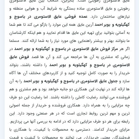
عایق الاستومری رطوبتی است. بنابراین، انتخاب بین عایق الاستومری
رطوبتی و عایق الاستومری ساده بستگی به شرایط آب و هوایی منطقه و
نیازهای ساختمان دارد.
عمده فروشی عایق الاستومری در یاسوج و
کهگیلویه و بویر احمد
آرین عایق همه این موارد را بازگو می کند تا هم شما
به آسانی بتوانید برای تهیه این عایق ها اقدام نمایید و هم اینکه کارشناسان
ما بتوانند بهتر و بیشتر راهنمایی های مورد نیاز را به شما ارائه کنند. مسلما
اگر هر
مرکز فروش عایق الاستومری در یاسوج و کهگیلویه و بویر احمد
در
زمانی که مشتری به آن ها مراجعه می کند و آن ها قصد
فروش عایق
الاستومری در یاسوج و کهگیلویه و بویر احمد
را داشته باشند، بتواند
خریدار را به صورت کامل توجیه کنید و از کاربردهای مختلف آن ها آگاه
سازد و
جدول عایق الاستومری در یاسوج و کهگیلویه و بویر احمد
را به آن
ها ارائه کند در نهایت این همکاری دو جانبه خواهد بود و هم مشتری و هم
فروشنده می توانند رضایت کاملی را داشته باشند. اما رضایت این دو طرف
چه مزایایی را به همراه دارد. همکاری فروشنده و خریدار از جمله اصولی
ترین و مهم ترین روابط تجاری است که در هر صنعتی وجود دارد. این
رابطه برای هر دو طرف مزایایی دارد که در ادامه به بررسی آنها می پردازیم.
مزایای خریدار کدامند. دسترسی به محصولات با کیفیت، با همکاری با
فروشندگان معتبر، خریداران می توانند به محصولات با کیفیت و قیمت