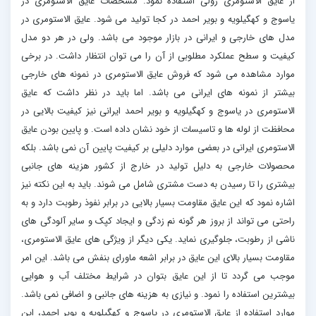
از عایق الاستومری رولی استفاده نمود. مشخصات عایق الاستومری در
یاسوج و کهگیلویه و بویر احمد در کجا تولید می شود. عایق الاستومری در
مدل های خارجی و ایرانی در بازار موجود می باشد. ولی در هر دو مدل
کیفیت و سطح عملکرد مطلوبی از آن را می توان انتظار داشت. در برخی
موارد مشاهده می شود که فروش عایق الاستومری در نمونه های خارجی
بیشتر از نمونه های ایرانی می باشد. اما باید در نظر داشت که عایق
الاستومری در یاسوج و کهگیلویه و بویر احمد ایرانی نیز کیفیت بالایی در
محافظت از لوله ها و تاسیسات از خود نشان داده است. و پایین بودن عایق
الاستومری ایرانی در بعضی موارد دلیلی بر کیفیت پایین آن نمی باشد. بلکه
محصولات خارجی به دلیل تولید در خارج از کشور هزینه های جانبی
بیشتری را تا رسیدن به دست مشتری شامل می شوند. باید به این نکته نیز
اشاره نمود که این عایق مقاومت بسیار بالایی در برابر نفوذ رطوبت دارد و به
راحتی می تواند از بروز هر گونه نم زدگی و ایجاد کپک و سایر آلودگی های
ناشی از رطوبت، جلوگیری نماید. یکی دیگر از ویژگی های عایق الاستومری،
مقاومت بسیار بالای این عایق در برابر اشعه ماورای بنفش می باشد. این امر
موجب می گردد تا از این عایق بتوان در شرایط مختلف آب و هوایی
بیشترین استفاده را نمود. و نیازی به هزینه های جانبی و اضافی نمی باشد.
موارد استفاده از عایق الاستومری در یاسوج و کهگیلویه و بویر احمد، این