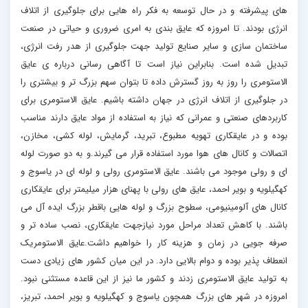
های پیشرفته و در حال توسعه به فکر راه هایی برای جلوگیری از اتلاف
انرژی بودند. تا امروزه که عایق بندی به امری ضروری و حیاتی در صنعت
ساختمان سازی و سایر صنایع تولید جهت جلوگیری از هدر رفت انرژی،
تبدیل شده است. بنابراین نیاز است تا آگاهی رسانی درباره ی عایق
الاستومری را روز به روز گسترش داده تا بتوان سهم بزرگ تر و بیشتری را
در جلوگیری از اتلاف انرژی در جهان داشته باشیم. عایق الاستومری برای
کاربردهای صنعتی و عمرانی که نیاز به استفاده از مواد عایق دارند مناسب
بوده و در عایقکاری تهویه مطبوع، تبرید، گرمایش، لوله کشی، مخازن،
اتصالات و کانال های هوا مورد استفاده قرار می گیرند.و به دو صورت لوله
ای و رولی موجود می باشند. عایق الاستومری رولی و لوله ای در یاسوج و
کهگیلویه و بویر احمد، عایق های رولی با پهنای هزار میلیمتر برای عایقکاری
کانال های آلومینیومی، سطوح بزرگ و لوله هایی باقطر بزرگ ایده آل می
باشند. با کاهش تعداد مراحل مورد نیازجهت عایقکاری، نصب ساده تر و
صرفه جویی در زمان و هزینه کار را خواهیم داشت.عایق الاستومریک
انعطاف پذیر بوده و دوام بالایی دارد. در این میان کشور های زیادی دست
به تولید عایق الاستومری زدند و کشور ما نیز از این قاعده مستثنی نبود.
امروزه در شهر های بزرگ همچون یاسوج و کهگیلویه و بویر احمد، تبریز،