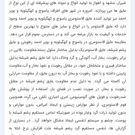
شیراز، مشهد و اهواز به تولید انواع و نمونه های پیشرفته ای از این نوع از
عایق ها می پردازند. امروزه در شهر های اطراف یاسوج و کهگیلویه و بویر
احمد نیز تولید کننده عایق الاستومری یاسوج و کهگیلویه و بویر احمد وجود
دارد که عایق الاستومر را در انواع و سایز های متنوع با بهترین سطح از
خدمات و کیفیت به بازار عرضه می کند و در دسترس عموم قرار می دهد.
مقایسه عایق الاستومری در یاسوج و کهگیلویه و بویر احمد رطوبتی و عایق
پشم شیشه، عایق الاستومریک بدلیل ساختار سلول بسته،مقاومت بالایی در
برابر رطوبت، بخار آب، آلودگی و گرد وخاک دارد اما عایق پشم شیشه بدلیل
ساختار فیبری و متخلخل خود، در مقابل رطوبت و نفوذ بخار و آب،مقاومت
پایینی داشته و با نفوذ رطوبت و بخار آب به درون عایق، از مقاومت حرارتی
ان کاسته می گردد. به دلیل عدم مقاومت عایق پشم شیشه در مقابل
رطوبت و بخار، در صورت نصب در فضای باز، استفاده از پوشش های
ضدرطوبت و فویل های آلومینیومی امری اجباری تلقی می گردد.همچنین
فوم الاستومری، از نظر عوارض زیستی و ایجاد امراض، بدون عوارض و
بدون تولید ذرات گرد وغبار بوده در صورتیکه تماس مستقیم پشم شیشه با
پوست، چشم و سیستم تنفسی ایجاد مشکل خواهد کرد.. در بسیاری از
گزارش ها، تنفس مستقیم گرد پشم شیشه علت افزایش نرخ ابتلا به