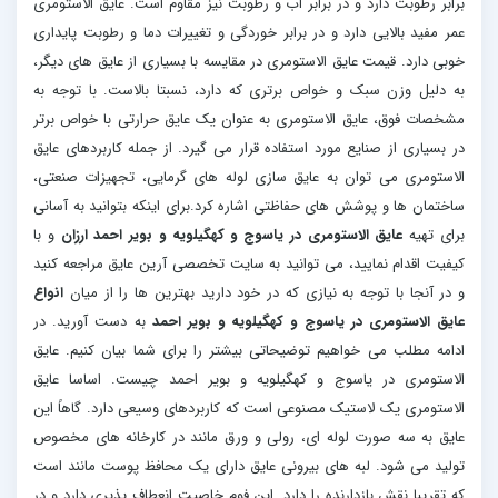
برابر رطوبت دارد و در برابر آب و رطوبت نیز مقاوم است. عایق الاستومری
عمر مفید بالایی دارد و در برابر خوردگی و تغییرات دما و رطوبت پایداری
خوبی دارد. قیمت عایق الاستومری در مقایسه با بسیاری از عایق های دیگر،
به دلیل وزن سبک و خواص برتری که دارد، نسبتا بالاست. با توجه به
مشخصات فوق، عایق الاستومری به عنوان یک عایق حرارتی با خواص برتر
در بسیاری از صنایع مورد استفاده قرار می گیرد. از جمله کاربردهای عایق
الاستومری می توان به عایق سازی لوله های گرمایی، تجهیزات صنعتی،
ساختمان ها و پوشش های حفاظتی اشاره کرد.برای اینکه بتوانید به آسانی
برای تهیه
عایق الاستومری در یاسوج و کهگیلویه و بویر احمد ارزان
و با
کیفیت اقدام نمایید، می توانید به سایت تخصصی آرین عایق مراجعه کنید
و در آنجا با توجه به نیازی که در خود دارید بهترین ها را از میان
انواع
عایق الاستومری در یاسوج و کهگیلویه و بویر احمد
به دست آورید. در
ادامه مطلب می خواهیم توضیحاتی بیشتر را برای شما بیان کنیم. عایق
الاستومری در یاسوج و کهگیلویه و بویر احمد چیست. اساسا عایق
الاستومری یک لاستیک مصنوعی است که کاربردهای وسیعی دارد. گاهاً این
عایق به سه صورت لوله ای، رولی و ورق مانند در کارخانه های مخصوص
تولید می شود. لبه های بیرونی عایق دارای یک محافظ پوست مانند است
که تقریبا نقش بازدارنده را دارد. این فوم خاصیت انعطاف پذیری دارد و در