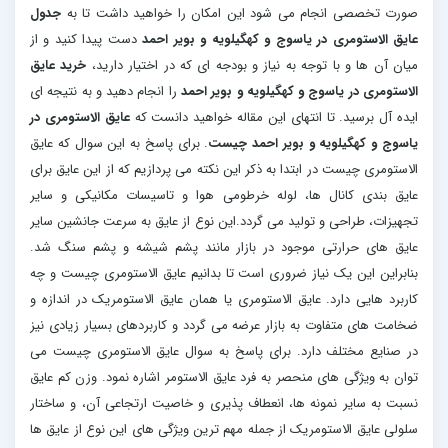
صورت تخصصی انجام می شود این امکان را خواهید داشت تا به
جدول
عایق الاستومری در یاسوج و کهگیلویه و بویر احمد
دست پیدا کنید و از
میان آن ها و با توجه به نیاز و بودجه ای که در اختیار دارید،
خرید عایق
الاستومری در یاسوج و کهگیلویه و بویر احمد
را انجام دهید و به نتیجه ای
ایده آل برسید. تا انتهای این مقاله خواهید دانست که
عایق الاستومری در
یاسوج و کهگیلویه و بویر احمد چیست
. برای پاسخ به این سوال که عایق
الاستومری چیست در ابتدا به ذکر این نکته می پردازیم که از این عایق برای
عایق بندی کانال ها، لوله خرطومی هوا و تاسیسات مکانیکی و سایر
تجهیزات، طراحی و تولید می گردد.این نوع از عایق به سرعت جانشین سایر
عایق های حرارتی موجود در بازار مانند پشم شیشه و پشم سنگ شد.
بنابراین این یک نیاز ضروری است تا بدانیم عایق الاستومری چیست و چه
کاربرد هایی دارد. عایق الاستومری یا همان عایق الاستومریک در اندازه و
ضخامت های متفاوت به بازار عرضه می گردد و کاربردهای بسیار زیادی نیز
در صنایع مختلف دارد. برای پاسخ به سوال عایق الاستومری چیست می
توان به ویژگی های منحصر به فرد عایق الاستومر اشاره نمود. وزن کم عایق
نسبت به سایر نمونه ها، انعطاف پذیری و خاصیت ارتجاعی آن، و ساختار
سلولی عایق الاستومریک از جمله مهم ترین ویژگی های این نوع از عایق ها