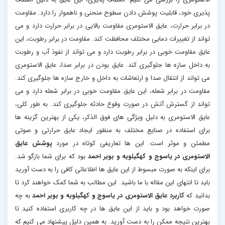
پذیری خود، قابلیت پوشش دادن سطوح منحنی و ناهموار را دارد. مقاومت
در برابر حرارت، عایق الاستومری مقاومت بالایی در برابر حرارت دارد و می
تواند از تغییرات دمایی مختلف محافظت کند. مقاومت در برابر رطوبت، این
عایق مقاومت خوبی در برابر رطوبت دارد و می تواند از نفوذ آب و رطوبت
به داخل سازه ها جلوگیری کند. عایق بودن در برابر صدا، عایق الاستومری
می تواند از انتقال صدا و ارتعاشات به داخل و خارج سازه ها جلوگیری کند.
مقاومت در برابر شعله، این عایق مقاومت خوبی در برابر شعله دارد و می
تواند از گسترش آتش در صورت وقوع حادثه جلوگیری کند. به طور کلی،
عایق الاستومری به دلیل ویژگی های فوق الذکر، یکی از بهترین گزینه ها
برای استفاده در صنایع مختلف به منظور ایجاد عایق حرارتی و صوتی
مطمئن و موثر است. این ها تعاریفی کوتاه در مورد
پوشش عایق
الاستومری در یاسوج و کهگیلویه و بویر احمد
بود که برای شما بازگو شد.
برای اینکه به صورت مبسوط از این عایق ها اطلاعاتی کافی را به دست آورید
باید تا انتهای این مقاله با ما باشید. این مطالب به شما کمک خواهند کرد تا
بدانید که
کاربرد عایق الاستومری در یاسوج و کهگیلویه و بویر احمد
به چه
صورت خواهد بود و باید از این عایق ها در چه کاربری استفاده کنید تا
بهترین نتیجه ممکن را به دست آورید. به همین دلیل پیشنهاد می کنیم که