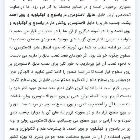
بسیاری برخوردار است و در صنایع مختلف به کار می رود. ما در سایت
تخصصی آرین عایق،
عایق الاستومری در یاسوج و کهگیلویه و بویر احمد
پشت چسب دار
و یا
عایق الاستومری روکش دار در یاسوج و کهگیلویه و
بویر احمد
و یا هر نمونه دیگری از آن ها را در اختیارتان قرار می دهیم تا
بتوانید با تنوعی بالا از میان گزینه های موجود به خریدی مطمئن دست پیدا
کنید. در ادامه مطب به شما می گوییم که نحوه اتصال عایق الاستومری به
سطوح چگونه خواهد بود. اگر خودمان قصد نصب عایق را داریم می بایست
به نحوه نصب آن نیز بپردازیم. به طور کلی برای نصب عایق الاستومری بر
روی سطوح نیاز است تا در ابتدا سطح را کاملا تمیز نماییم تا آلودگی های
موجود بر روی سطح مانع از اتصال و محکم شدن عایق بر روی سطح نگردد.
سپس لازم است تا با اندازه گیری دقیق تمام ابعاد سطح مورد نظر خود را
بدست آوریم. وب ا انجام برش هایی بر روی عایق الاستومری رولی، قطعات
متناسب با آن را آماده چسباندن بر روی سطح نماییم. در مرحله بعد عایق را
بر روی سطح قرار داد و در صورت لزوم لبه های آن را دوباره چسب کاری
نموده و به آرامی بر روی سطح می چسبانیم. عایق الاستومری رولی و لوله
ای در یاسوج و کهگیلویه و بویر احمد، با پیشرفت علم و تکنولوژی و هم
چنین استفاده از آن در صنایع مختلف، همه جوامع بشری به ویژه کشور