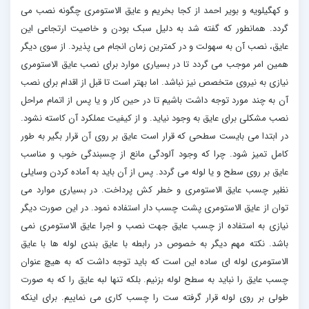
و کهگیلویه و بویر احمد از کجا بخریم و عایق الاستومری چگونه نصب می
گردد. همانطور که گفته شد به دلیل سبک بودن و خاصیت ارتجاعی این
عایق، نصب آن به سهولت و در کمترین زمان انجام می پذیرد. از سوی دیگر
همین امر موجب می گردد تا در بسیاری موارد برای نصب عایق الاستومری
نیازی به نیروی متخصص نیز نباشد. اما بهتر است تا قبل از اقدام برای نصب
آن به چند مورد توجه داشت باشیم تا در حین کار و یا پس از اتمام مراحل
نصب مشکلی برای عایق به وجود نیاید. و از کیفیت عملکرد آن کاسته نشود.
در ابتدا می بایست سطحی که قرار است عایق بر روی آن قرار بگیر به طور
کامل تمیز شود. چرا که وجود آلودگی مانع از چسبندگی خوب و مناسب
عایق بر روی سطح و یا لوله می گردد. پس از آن باید به آماده کردن وسایلی
نظیر چسب عایق الاستومری و خطر کش پرداخت. در بسیاری موارد می
توان از عایق الاستومری پشت چسب دار استفاده نمود. در این صورت دیگر
نیازی به استفاده از چسب عایق جهت نصب و اجرا عایق الاستومری نمی
باشد. نکته مهم دیگر به خصوص در رابطه با عایق بندی لوله ها با عایق
الاستومری لوله ای ساده این است که باید توجه داشت که به هیچ عنوان
چسب عایق را نباید به سطح لوله بزنیم. بلکه تنها لبه عایق را که به صورت
طولی بر روی لوله قرار گرفته ست را چسب کاری می نماییم. برای اینکه