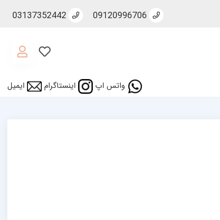
03137352442
09120996706
واتس اپ
اینستاگرام
ایمیل