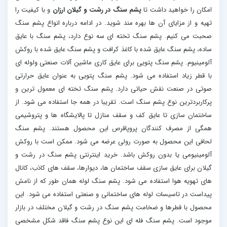
امکان را خواهید داشت تا
پشم سنگ در رشت و گیلان ارزان
و با کیفیت را
تهیه و از مزایای آن ها بهره مند شوید. در ادامه درباره انواع پشم سنگ
صحبت می کنیم. پشم سنگ تخته ای سه نوع دارد، پشم سنگ با عایق
ساده، پشم سنگ عایق شده با کاغذ کرافت و پشم سنگ عایق شده با روکش
آلومینیوم. پشم سنگ پتویی برای عایق کاری ماشین آلات صنعتی ولوله ای
با قطر زیاد استفاده می شود. پشم سنگ پتویی به عنوان عایق حرارتی
صوتی در صنعت نقش حیاتی دارد. پشم سنگ تخته ای معمول ترین و
پرکاربردترین نوع پشم سنگ است. تقریبا در همه جا استفاده می شود. از
ساختمان سازی تا عایق کف و سقف منازل تا پالایشگاه ها و پتروشیمی
همگی از مصرف کنندگان پروپاقرص این محصول هستند. پشم سنگ
لحافی این محصول به صورت رولی عرضه می شود. ممکن است با روکش
آلومینیومی یا بدون روکش باشد. خرید اینترنتی پشم سنگ در رشت و
گیلان برای عایق سازی سقف ساختمان ها، دیوارها، سقف های کاذب، کانال
های تهویه هوا استفاده می شود. پشم سنگ لوله همان طور که از نامش
پیداست در تاسیسات لوله های ساختمانی و صنعتی استفاده می شود. این
محصول با قطرها و ضخامت پشم سنگ در رشت و گیلان مختلف در بازار
موجود است. پشم سنگ فله ای این نوع پشم سنگ فاقد شکل مشخصی