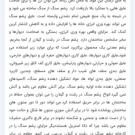
به جای ارسال این مواد به محل دفن زباله، می توان آن ها را برای ساخت
عایق هایی با عملکرد بالا بازیافت کرد. پشم سنگ از سنگ ساخته می شود و
در نتیجه به یک منبع طبیعی تمام نشدنی وابسته است. عایق پشم سنگ
می تواند بهره وری انرژی خانه ها را افزایش داده و به کاهش انتشار کربن
کمک کند. مزایای واقعی بهره وری انرژی، بستگی به ضخامت دیوارها و
سایر مشخص ساختمان دارد. پشم سنگ در رشت و گیلان از کجا بخریم.
پشم معدنی یک محصول پرکاربرد است که برای موارد زیر استفاده می
شود،عایق کاری دیوارها، عایق کاری دیوارهای حفره ای و دیوارهای خارجی،
عایق صوتی و حرارتی دیوارهای پارتیشن، عایق کاری کف اتاق زیر شیروانی،
عایق بندی سقف های شیب دار و سقف های مسطح، چندین کاربرد
صنعتی، عایق بندی لوله ها، مواد تشکیل دهنده پشم سنگ، اکسیدهای
تشکیل دهنده ماده اولیه پشم سنگ. برابر آتش مقاوم می باشد و آتش
نمی گیرد.انواع پشم سنگ در رشت و گیلان را می توان بعنوان حفاظ در
ساختمان ها در برابر حریق استفاده کرد.می تواند دور تا دور ستون های
ساختمان پوشانده شود تا در برابر آتش سوزی ستون ها شکل و حالت خود
را از دست ندهند و منحنی و شکسته نشوند.در برابر قارچ باکتری حشرات
مقاوم می باشد چرا که ذاتا استریل هستنددیگر مزایای پشم سنگ را در
کارخانه پشم سنگ در رشت و گیلان بررسی می کنیم. مقاوم در برابر