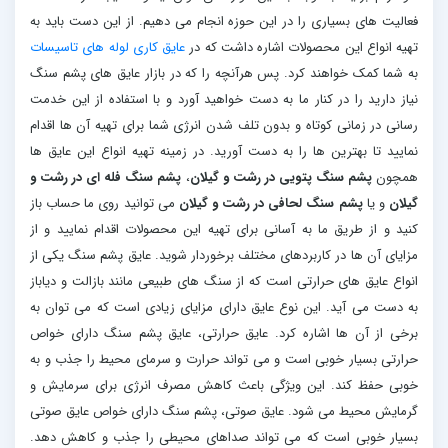
فعالیت های بسیاری را در این حوزه انجام می دهیم. از این دست باید به
تهیه انواع این محصولات اشاره داشت که در
عایق کاری لوله های تاسیسات
به شما کمک خواهند کرد. پس هرآنچه را که در بازار عایق های پشم سنگ
نیاز دارید را در کنار ما به دست خواهید آورد و با استفاده از این خدمت
رسانی در زمانی کوتاه و بدون تلف شدن انرژی شما برای تهیه آن ها اقدام
نمایید تا بهترین ها را به دست آورید. در زمینه تهیه انواع این عایق ها
همچون
پشم سنگ پتویی در رشت و گیلان
،
پشم سنگ فله ای در رشت و
گیلان
و یا
پشم سنگ لحافی در رشت و گیلان
می توانید روی ما حساب باز
کنید و از طریق ما به آسانی برای تهیه این محصولات اقدام نمایید و از
مزایای آن ها در کاربردهای مختلف برخوردار شوید. عایق پشم سنگ یکی از
انواع عایق های حرارتی است که از سنگ های طبیعی مانند بازالت و دیاباز
به دست می آید. این نوع عایق دارای مزایای زیادی است که می توان به
برخی از آن ها اشاره کرد. عایق حرارتی، عایق پشم سنگ دارای خواص
حرارتی بسیار خوبی است و می تواند حرارت و سرمای محیط را جذب و به
خوبی حفظ کند. این ویژگی باعث کاهش مصرف انرژی برای سرمایش و
گرمایش محیط می شود. عایق صوتی، پشم سنگ دارای خواص عایق صوتی
بسیار خوبی است که می تواند صداهای محیطی را جذب و کاهش دهد.