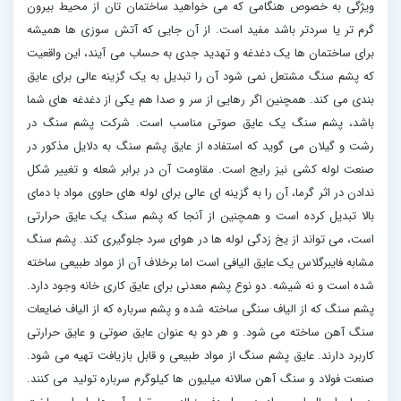
ویژگی به خصوص هنگامی که می خواهید ساختمان تان از محیط بیرون
گرم تر یا سردتر باشد مفید است. از آن جایی که آتش سوزی ها همیشه
برای ساختمان ها یک دغدغه و تهدید جدی به حساب می آیند، این واقعیت
که پشم سنگ مشتعل نمی شود آن را تبدیل به یک گزینه عالی برای عایق
بندی می کند. همچنین اگر رهایی از سر و صدا هم یکی از دغدغه های شما
باشد، پشم سنگ یک عایق صوتی مناسب است. شرکت پشم سنگ در
رشت و گیلان می گوید که استفاده از عایق پشم سنگ به دلایل مذکور در
صنعت لوله کشی نیز رایج است. مقاومت آن در برابر شعله و تغییر شکل
ندادن در اثر گرما، آن را به گزینه ای عالی برای لوله های حاوی مواد با دمای
بالا تبدیل کرده است و همچنین از آنجا که پشم سنگ یک عایق حرارتی
است، می تواند از یخ زدگی لوله ها در هوای سرد جلوگیری کند. پشم سنگ
مشابه فایبرگلاس یک عایق الیافی است اما برخلاف آن از مواد طبیعی ساخته
شده است و نه شیشه. دو نوع پشم معدنی برای عایق کاری خانه وجود دارد.
پشم سنگ که از الیاف سنگی ساخته شده و پشم سرباره که از الیاف ضایعات
سنگ آهن ساخته می شود. و هر دو به عنوان عایق صوتی و عایق حرارتی
کاربرد دارند. عایق پشم سنگ از مواد طبیعی و قابل بازیافت تهیه می شود.
صنعت فولاد و سنگ آهن سالانه میلیون ها کیلوگرم سرباره تولید می کنند.