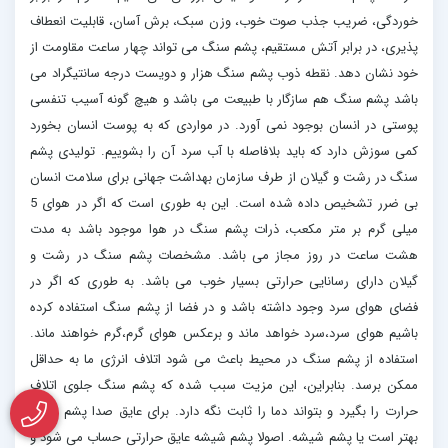
خوردگی، ضریب جذب صوت خوب، وزن سبک، برش آسان، قابلیت انعطاف
پذیری، در برابر آتش مستقیم، پشم سنگ می تواند چهار ساعت مقاومت از
خود نشان دهد. نقطه ذوب پشم سنگ هزار و دویست درجه سانتیگراد می
باشد پشم سنگ هم سازگار با طبیعت می باشد و هیچ گونه آسیب تنفسی
پوستی در انسان بوجود نمی آورد. در مواردی که به پوست انسان بخورد
کمی سوزش دارد که باید بلافاصله با آب سرد آن را بشوییم. تولیدی پشم
سنگ در رشت و گیلان از طرف سازمان بهداشت جهانی برای سلامت انسان
بی ضرر تشخیص داده شده است. این به طوری است که اگر در هوای 5
میلی گرم بر متر مکعب، ذرات پشم سنگ در هوا موجود باشد به مدت
هشت ساعت در روز مجاز می باشد. مشخصات پشم سنگ در رشت و
گیلان دارای رسانایی حرارتی بسیار خوب می باشد. به طوری که اگر در
فضای هوای سرد وجود داشته باشد و در فضا از پشم سنگ استفاده کرده
باشیم هوای سرد،سرد خواهد ماند و برعکس هوای گرم،گرم خواهند ماند.
استفاده از پشم سنگ در محیط باعث می شود اتلاف انرژی ما به حداقل
ممکن برسد. بنابراین، این مزیت سبب شده که پشم سنگ جلوی اتلاف
حرارت را بگیرد و بتواند دما را ثابت نگه دارد. برای عایق صدا پشم سنگ
بهتر است یا پشم شیشه. اصولا پشم شیشه عایق حرارتی حساب می شود و