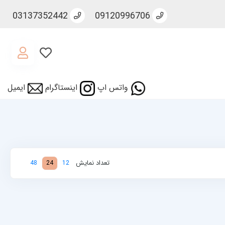
03137352442
09120996706
واتس اپ
اینستاگرام
ایمیل
تعداد نمایش
48
24
12