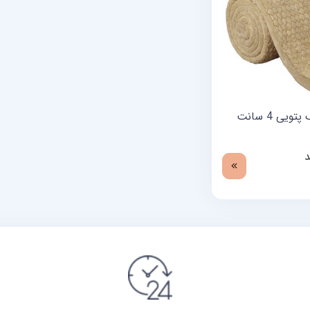
پشم سنگ پتویی 4 سانت
د