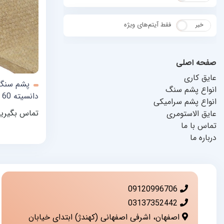
فقط آیتم‌های ویژه
خیر
بله
صفحه اصلی
عایق کاری
انواع پشم سنگ
دانسیته 60
انواع پشم سرامیکی
تماس بگیری
عایق الاستومری
تماس با ما
درباره ما
09120996706
03137352442
اصفهان، اشرفی اصفهانی (کهندژ) ابتدای خیابان