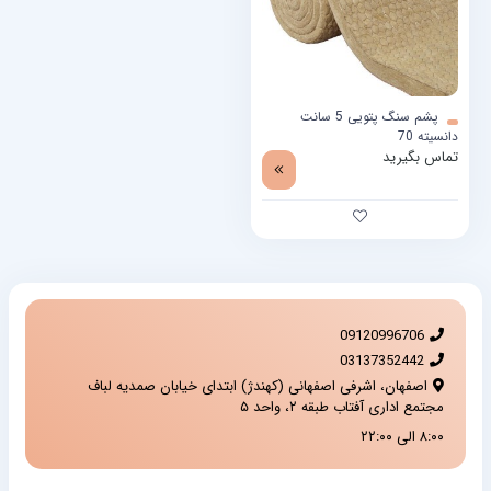
پشم سنگ پتویی 5 سانت
دانسیته 70
تماس بگیرید
09120996706
03137352442
اصفهان، اشرفی اصفهانی (کهندژ) ابتدای خیابان صمدیه لباف
مجتمع اداری آفتاب طبقه ۲، واحد ۵
۸:۰۰ الی ۲۲:۰۰