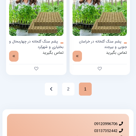
پشم سنگ گلخانه در خراسان
پشم سنگ گلخانه در چهارمحال و
جنوبی و بیرجند
بختیاری و شهرکرد
تماس بگیرید
تماس بگیرید
2
1
09120996706
03137352442