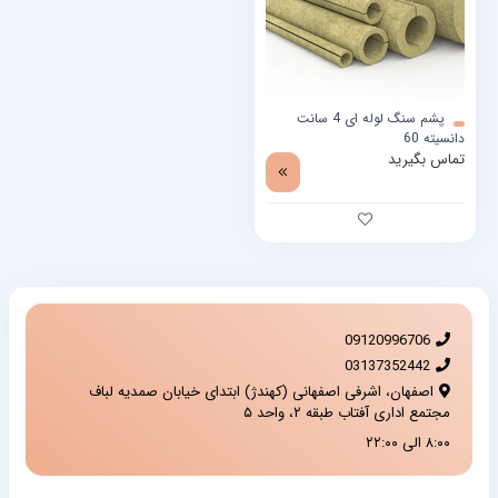
پشم سنگ لوله ای 4 سانت
دانسیته 60
تماس بگیرید
09120996706
03137352442
اصفهان، اشرفی اصفهانی (کهندژ) ابتدای خیابان صمدیه لباف
مجتمع اداری آفتاب طبقه ۲، واحد ۵
۸:۰۰ الی ۲۲:۰۰