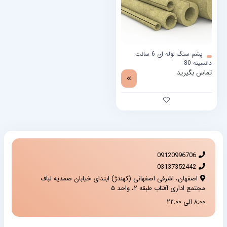
پشم سنگ لوله ای 6 سانت
دانسیته 80
تماس بگیرید
09120996706
03137352442
اصفهان، اشرفی اصفهانی (کهندژ) ابتدای خیابان صمدیه لباف
مجتمع اداری آفتاب طبقه ۲، واحد ۵
۸:۰۰ الی ۲۲:۰۰