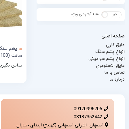
فقط آیتم‌های ویژه
خیر
بله
صفحه اصلی
عایق کاری
انواع پشم سنگ
س
انواع پشم سرامیکی
120 (صد و بیست)
تماس بگیری
عایق الاستومری
تماس با ما
درباره ما
09120996706
03137352442
اصفهان، اشرفی اصفهانی (کهندژ) ابتدای خیابان