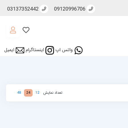
03137352442
09120996706
واتس اپ
اینستاگرام
ایمیل
تعداد نمایش
48
24
12