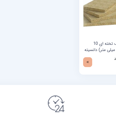
پشم سنگ تخته ای 10
انت (100 میلی متر) دانسیته
د