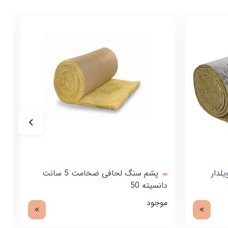
لدار
پشم سنگ لحافی ضخامت 5 سانت
دانسیته 50
د
موجود
م