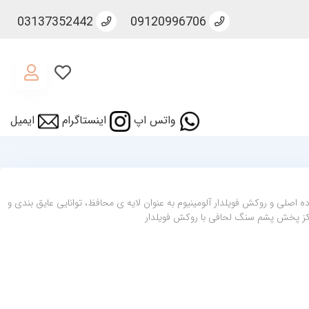
03137352442
09120996706
واتس اپ
اینستاگرام
ایمیل
ه اصلی و روکش فویلدار آلومینیوم به عنوان لایه ی محافظ، توانایی عایق بندی و
رکز پخش پشم سنگ لحافی با روکش فویلدار