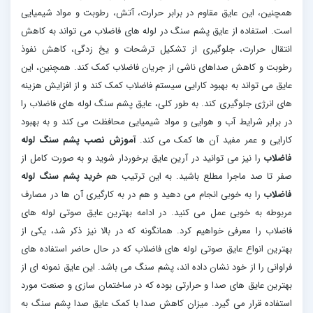
همچنین، این عایق مقاوم در برابر حرارت، آتش، رطوبت و مواد شیمیایی
است. استفاده از عایق پشم سنگ در لوله های فاضلاب می تواند به کاهش
انتقال حرارت، جلوگیری از تشکیل ترشحات و یخ زدگی، کاهش نفوذ
رطوبت و کاهش صداهای ناشی از جریان فاضلاب کمک کند. همچنین، این
عایق می تواند به بهبود کارایی سیستم فاضلاب کمک کند و از افزایش هزینه
های انرژی جلوگیری کند. به طور کلی، عایق پشم سنگ لوله های فاضلاب را
در برابر شرایط آب و هوایی و مواد شیمیایی محافظت می کند و به بهبود
کارایی و عمر مفید آن ها کمک می کند.
آموزش نصب پشم سنگ لوله
فاضلاب
را نیز می توانید در آرین عایق برخوردار شوید و به صورت کامل از
صفر تا صد ماجرا مطلع باشید. به این ترتیب هم
خرید پشم سنگ لوله
فاضلاب
را به خوبی انجام می دهید و هم در به کارگیری آن ها در مصارف
مربوطه به خوبی عمل می کنید. در ادامه بهترین عایق صوتی لوله های
فاضلاب را معرفی خواهیم کرد. همانگونه که در بالا نیز ذکر شد، يکی از
بهترین انواع عایق صوتی لوله های فاضلاب كه در حال حاضر استفاده های
فراوانی را از خود نشان داده اند، پشم سنگ می باشد. این عایق نمونه ای از
بهترین عایق های صدا و حرارتی بوده كه در ساختمان سازی و صنعت مورد
استفاده قرار می گیرد. میزان كاهش صدا با کمک عایق صدا پشم سنگ به