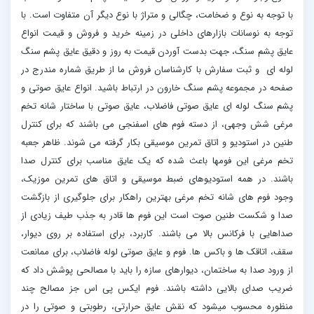
با توجه به نوع و ضخامت، چگالی و متراژ با نوع دیگر آن متفاوت است. با
توجه به نوسانات بازارهای داخلی در زمینه خرید و فروش و قیمت انواع
عایق پشم سنگ، جهت بدست آوردن قیمت به روز و دقیق عایق پشم سنگ
لوله ای و ثبت سفارش با کارشناسان فروش ما از طریق شماره مندرج در
صفحه در مجموعه پشم سنگ خارون در ارتباط باشید. انواع عایق صوتی و
پشم سنگ لوله ای عایق صوتی فاضلاب، عایق صوتی با ساختار شانه تخم
مرغی شش وجهی، از دسته فوم های اسفنجی می باشند که برای کنترل
طنین در استودیو و اتاق تمرین موسیقی بکار گرفته می شوند. ظاهر جعبه
تخم مرغی این فومها باعث شده که یک عایق مناسب برای کنترل صدا
باشند. در همه استودیوهای ضبط موسیقی و اتاق های تمرین موزیک،
وجود فوم های شانه تخم مرغی بهترین راهکار برای جلوگیری از بازگشت
صدا و شکست طنین صوت است این فوم ها قادر به جذب طیف زیادی از
صداهایی با فرکانس بالا می باشند. کاربرد، برای استفاده بر روی دیوار،
سقف، اتاقک ها و باکس ها. فوم و عایق صوتی لوله فاضلاب، برای ممانعت
از ورود صدا به ساختمان، دیوارهای سازه را باید با مصالحی پوشش داد که
ضریب صدای بالایی داشته باشند. فوم ایکس پی اس جز مصالح چند
منظوره محسوب میشود که نقش عایق حرارتی، رطوبتی و صوتی را در