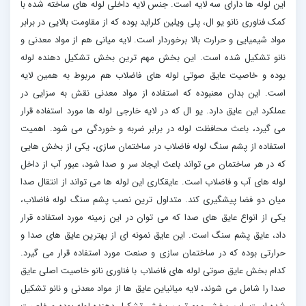
این لوله ها دارای سه لایه است. جنس لایه داخلی لوله های ساخته شده با
کمک فناوری نانو یو ال، پلی ویلین کلراید بوده كه از مقاومت بالایی در برابر
مواد شیميایی و حرارت بالا برخوردار است. لایه ميانی هم از مواد معدنی و
نانو تشکیل شده است. این بخش مهم ترین بخش تشکیل دهنده لوله
بوده و خاصیت عایق صوتی لوله های فاضلاب هم مربوط به همین لایه
است. این بدان معنبوده كه استفاده از مواد معدنی نقش به سزایی در
عملکرد این عایق دارد. یو ال كه در لایه خارجی لوله ها مورد استفاده قرار
می گیرد، باعث محافظت لوله در برابر ضربه و خوردگی می شود. اهمیت
استفاده از پشم سنگ لوله فاضلاب در ساختمان سازی، يکی از بخش هایی
كه در هر ساختمان می تواند باعث ایجاد سر و صدا شود، عبور آب از داخل
لوله های آب و فاضلاب است. عایقكاری این لوله ها می تواند از انتقال صدا
ميان دو فضا پیشگیری کند. متداول ترین نصب پشم سنگ لوله فاضلاب،
يکی از انواع عایق های صدا كه می توان در این زمینه مورد استفاده قرار
داد، عایق پشم سنگ است. این عایق نمونه ای از بهترین عایق های صدا و
حرارتی بوده كه در ساختمان سازی و صنعت مورد استفاده قرار می گیرد.
کدام بخش عایق صوتی لوله های فاضلاب با فناوری نانو خاصیت اصلی عایق
صدا را شامل می شوند، لایه ميانياین عایق ها از مواد معدنی و نانو تشکیل