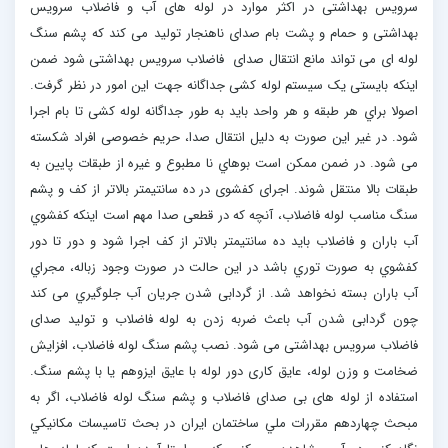
سرویس بهداشتی در اکثر موارد در لوله های آب و فاضلاب سرویس
بهداشتی و حمام و پشت بام صدای ناهنجار تولید می کند که پشم سنگ
لوله ای می تواند مانع انتقال صدای فاضلاب سرویس بهداشتی شود ضمن
اینکه بایستی یک سیستم لوله کشی جداگانه جهت این امور در نظر گرفت.
اصولا براي هر طبقه و هر واحد باید به طور جداگانه لوله کشی تا بام اجرا
شود. در غیر این صورت به دلیل انتقال صدا، حریم خصوصی افراد شکسته
می شود. در ضمن ممکن است بوهاي نا مطبوع و غیره از طبقات پایین به
طبقات بالا منتقل شوند. اجرای کفشوی در ده سانتیمتر بالاتر از کف و پشم
سنگ مناسب لوله فاضلاب، آنچه که در قطعی صدا مهم است اینکه کفشوي
آب باران و فاضلاب باید ده سانتیمتر بالاتر از کف اجرا شود و دور تا دور
کفشوي به صورت توري باشد در این حالت در صورت وجود زباله، مجراي
آب باران بسته نخواهد شد. از گردابی شدن جریان آب جلوگیري می کند
چون گردابی شدن آب باعث ضربه زدن به لوله فاضلاب و تولید صدای
فاضلاب سرویس بهداشتی می شود. نصب پشم سنگ لوله فاضلاب، افزایش
ضخامت و وزن لوله، عایق کاری دور لوله با عایق ایزوهم یا با پشم سنگ.
استفاده از لوله های بی صدای فاضلاب و پشم سنگ لوله فاضلاب، اگر به
مبحث چهاردهم مقررات ملي ساختمان ايران در بحث تاسيسات مكانيكي