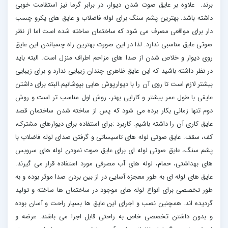
برند. علاوه بر عایق صوت شدن دیوار، در برابر گرما نیز استقامت خوبی
داشته باشد. بهترین پشم سنگ برای لوله فاضلاب و عایق های یکرو چسب
دار برای مواقعی مصرف می شود که ساختمان ساخته شده است اما از نظر
صوتی عایق مناسبی ندارد. لذا در این صورت بهترین راه چسباندن این عایق
روی دیوار و خلاص شدن از صدا های مزاحم اطراف منزل است. البته باید
در نظر داشته باشید که این عایق ظاهری چندان زیبایی ندارد و برای زیبایی
بیشتر لازم است تا روی آن را با دیوارپوش هایی بپوشانیم.البته برای داشتن
عایقی با طول عمر بیشتر و کارایی بهتر، روش اول مناسب تر است و روش
دوم تنها زمانی بکار برده می شود که پس از ساخته شدن ساختمان قصد
عایق کاری آن را داشته باشیم. کاربرد :برای استفاده برای دیوارهای مشترک،
کف، سقف. عایق صوتی لوله های تاسیساتی و گرفتن صدای لوله فاضلاب با
پشم سنگ، عایق صوتی لوله ای برای عایق صوت نمودن لوله های سروبس
های بهداشتی، حمام، لوله های آب مصرفی مورد استفاده قرار می گیرند.
عایق های لوله ای به طور معجزه آسایی در از بین بردن صدا موثر بوده و به
طور تخصصی برای انواع لوله های موجود در ساختمان ها ساخته و تولید
گردیده اند. همچنین نصب و اجرای این عایق ها بسیار راحت و آسان بوده
و بدون داشتن تخصصی خاص به راحتی قابل اجرا می باشند. عرضه و