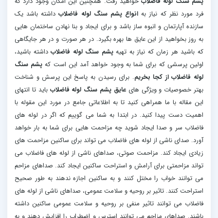
پشم سنگ لوله فاضلاب
خواهید رفت. همچنین این امکان وجود دارد که
فرد مورد نظر که نیاز به
انواع پشم سنگ لوله فاضلاب
داشته باشد یک
سازنده آپارتمان و انبوه ساز باشد و برای ایجاد و بنا نهادن ساختمان هایی
به روز بخواهید از این عایق ها بهره بگیرد. در هر صورت و در هر جایگاهی
که باشید هر زمان که نیاز به تهیه
پشم سنگ لوله فاضلاب
داشته باشید،
اولین پرسشی که برای شما به وجود خواهد آمد این است که
پشم سنگ
لوله فاضلاب از کجا بخریم
. برای رسیدن به پاسخ این پرسش و شناخت
بهتر خصوصیات و ویژگی های
عایق پشم سنگ لوله فاضلاب
باید تا انتهای
این مقاله با ما همراهی کنید تا به اطلاعاتی جامع در مورد این مقوله با
اهمیت دست پیدا کنید. در ابتدا به شما می گوییم که اگر در لوله های
فاضلاب سر و صدا ایجاد شوید چه مزاحمت هایی برای شما به بار خواهد
آورد. صدای ناشی از لوله های فاضلاب می تواند برای ساکنین مزاحمت های
زیادی ایجاد کند. مزاحمت صوتی، صداهای ناشی از لوله های فاضلاب می
تواند مزاحمتی برای آرامش و استراحت ساکنین ایجاد کند. صداهای مزاحم
می توانند خواب را مختل کنند و به ساکنین اجازه ندهند به طور صحیح
استراحت کنند. تاثیر بر روحیه و سلامت عمومی، صداهای ناشی از لوله های
فاضلاب می توانند تاثیر منفی بر روحیه و سلامت عمومی ساکنین داشته
باشند. صداهای مزاحم می توانند استرس و اضطراب را افزایش دهند و به