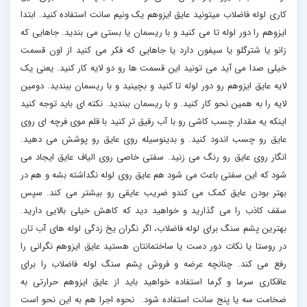
کاری لوله فاضلاب میتونید عایق ایزوهم یک ونیم سانت استفاده کنید. ابتدا
ایزوهم را دور لوله تا می کنید و با ریسمان یا بستی می بندید. جاهایی که
زانو یا شترگلو یا سیفون دارد یا جاهایی که فکر می کنید از اون قسمت
خیلی صدا می آید می تونید این قسمت ها رو دو لایه کار کنید. یعنی یک
لایه عایق ایزوهم رو دور لوله تا کنید و بچینید و با ریسمان ببندید. دومین
لایه را به همین نحو کار کنید. و با ریسمان ببندید. نکته ای باید توجه کنید
اینکه یه مقدار چسب کاشی رو با آب رقیق تر کنید با قلم موی فرچه ای روی
عایق رو چسب اندود کنید. و بدینوسیله روی عایق رو پوشش می دهید.
انگار روی عایق رو رنگ می زنید. سفتی خاصی روی الیاف عایق ایجاد می
شود که این سفتی باعث می شود هم عایق روی لوله نگداشته بشه و هم در
بهتر بودن عایق کمک می کندو ضریب عایقی رو بیشتر می کند. سپس
سقف کاذب را می گذارید و خواهید دید که کاهش خیلی بالایی دارید.
بهترین پشم سنگ برای لوله فاضلاب، اگر نگران یخ زدگی لوله های آب تان
در روستا یا نکات دور دست یا ساختمانتان هستید عایق ایزوهم نگرانی را
رفع می کند. چنانچه عرضه و فروش پشم سنگ لوله فاضلاب را برای
عاقکاری سرما و گرما استفاده خواهید باید از عایق ایزوهم حرارتی به
ضخامت سه یا پنج سانت استفاده شود. نحوه اجرا هم به این نحو است