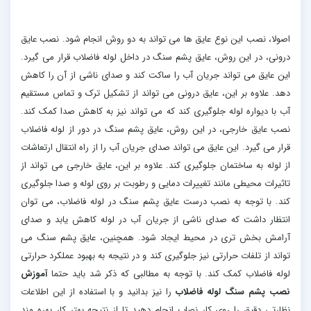
اصولا، نصب این نوع عایق ها می تواند به دو روش انجام شود. نصب عایق
درونی، در این روش، عایق پشم سنگ در داخل لوله فاضلاب قرار می گیرد.
این عایق می تواند جریان آب را ساکت کند و صدای ناشی از آن را کاهش
دهد. علاوه بر این، عایق درونی می تواند از تشکیل ترک و تماس مستقیم
آب با دیواره لوله جلوگیری کند که می تواند نیز به کاهش صدا کمک کند.
نصب عایق خارجی، در این روش، عایق پشم سنگ در دور از لوله فاضلاب
قرار می گیرد. این عایق می تواند صدای جریان آب را از راه انتقال ارتعاشات
از لوله به ساختمان جلوگیری کند. علاوه بر این، عایق خارجی می تواند از
تاثیرات محیطی مانند تغییرات دمایی و رطوبت بر روی لوله و صدا جلوگیری
کند. با توجه به نصب درست عایق پشم سنگ در لوله فاضلاب، می توان
انتظار داشت که صدای ناشی از جریان آب در لوله کاهش یابد و صدای
آرامش بخش تری در محیط ایجاد شود. همچنین، عایق پشم سنگ می
تواند از تلفات حرارتی نیز جلوگیری کند و در نتیجه به بهبود عملکرد حرارتی
لوله فاضلاب کمک کند. با توجه به مطالبی که ذکر شد باید حتما
آموزش
نصب پشم سنگ لوله فاضلاب
را نیز بدانید و با استفاده از این اطلاعات
نظارتی دقیق را روی کار نصاب انجام دهید تا از نتیجه بهتر کار بهره مند