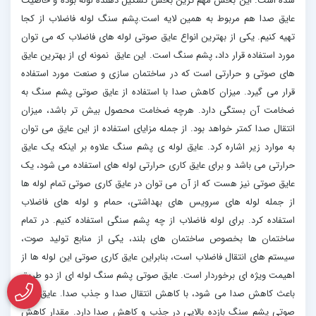
شده است. این بخش مهم ترین بخش تشکیل دهنده لوله بوده و خاصیت
عایق صدا هم مربوط به همین لایه است.پشم سنگ لوله فاضلاب از کجا
تهیه کنیم. یکی از بهترین انواع عایق صوتی لوله های فاضلاب که می توان
مورد استفاده قرار داد، پشم سنگ است. این عایق نمونه ای از بهترین عایق
های صوتی و حرارتی است که در ساختمان سازی و صنعت مورد استفاده
قرار می گیرد. میزان کاهش صدا با استفاده از عایق صوتی پشم سنگ به
ضخامت آن بستگی دارد. هرچه ضخامت محصول بیش تر باشد، میزان
انتقال صدا کمتر خواهد بود. از جمله مزایای استفاده از این عایق می توان
به موارد زیر اشاره کرد. عایق لوله ی پشم سنگ علاوه بر اینکه یک عایق
حرارتی می باشد و برای عایق کاری حرارتی لوله های استفاده می شود، یک
عایق صوتی نیز هست که از آن می توان در عایق کاری صوتی تمام لوله ها
از جمله لوله های سرویس های بهداشتی، حمام و لوله های فاضلاب
استفاده کرد. برای لوله فاضلاب از چه پشم سنگی استفاده کنیم. در تمام
ساختمان ها بخصوص ساختمان های بلند، یکی از منابع تولید صوت،
سیستم های انتقال فاضلاب است، بنابراین عایق کاری صوتی این لوله ها از
اهیمت ویژه ای برخوردار است. عایق صوتی پشم سنگ لوله ای از دو طریق
باعث کاهش صدا می شود، با کاهش انتقال صدا و جذب صدا. عایق های
صوتی پشم سنگ بازده بالایی در جذب و کاهش صدا دارد. مقدار کاهش