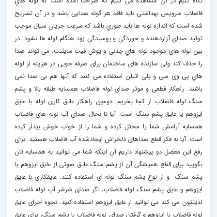
نگاه کنیم در آن مشاهده می کنیم که صراحتا آمده است که لوله هاي
فاضلاب سرویس بهداشتی باید فاقد هر گونه صدایی باشد و در آن تصریح
شده است که اندازه لوله ها بايد طوري باشد كه سرعت جريان سیال موجب
توليد صداي آزاردهنده و خوردگي و پوسيدگي زود هنگام لوله ها نشود. در
بین لوله های موجود لوله هاي چدنی و پوش فیت سایلنت، می تواند صدا
را حذف کند ولی سازنده های ساختمان برای صرفه جویی در هزینه از لوله
هاي پی وی سی و پلی اتیلن استفاده می کنند که آنها هم بی صدا نمی
باشند. راهکار قطعی و موثر صدای لوله فاضلاب همسایه طبقه بالا و پشم
سنگ لوله فاضلاب از کجا بخریم. دومین راهکار عایق کاری لوله با عایق
ایزوهم یا عایق پشم سنگ است. آیا تا بحال صدای آب لوله های فاضلاب
همسایه آرامش شما را مختل کرده و شما را از خواب خوش بیدار کرده
است. آیا به فکر قطع صداهای دلخراش ایجادشده آب فاضلاب هستید. برای
رفع این معضل دو پیشنهاد داریم آن اینکه شما می توانید به همسایه تان
بگویید برای قطع همیشگی آن از پشم سنگ عایق صوتی از عایق ایزوهم یا
پشم سنگ و از نوع پشم سنگ لوله ای استفاده کنند. عایقکاری با عایق
ایزوهم و عایق پشم سنگ لوله فاضلاب، اگر صدای شرشر آب لوله فاضلاب
لذیتتون می کند می توانید از عایق ایزوهم استفاده کنید. نحوه اجرای عایق
لوله فاضلاب با ایزوهم و گرفتن صدای لوله فاضلاب با پشم سنگ، برای عایق