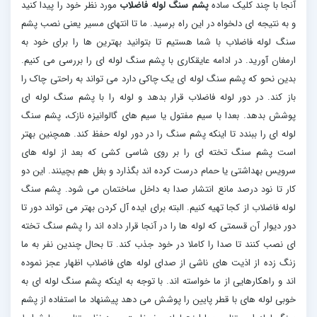
آنجا با چند کلیک ساده
پشم سنگ لوله فاضلاب
مورد نظر خود را پیدا کنید
و به نتیجه ای دلخواه در این راه برسید. ما تا انتهای مسیر یعنی نصب پشم
سنگ لوله فاضلاب با شما هستیم تا بتوانید بهترین ها را برای خود به
ارمغان آورید. در ادامه عایقکاری با پشم سنگ لوله ای را بررسی می کنیم.
بدین نحو که پشم سنگ لوله ای یک چاکی دارد می تواند به راحتی چاک را
باز کند. در دور لوله فاضلاب قرار بدهد و لوله را با پشم سنگ لوله ای
پوشش بدهد. بعدا با سیم مفتول یا سیم های گالوانیزه نازک، پشم سنگ
لوله ای را ببندد تا اینکه پشم سنگ را در دور لوله حفظ کند. همچنین بهتر
است پشم سنگ تخته ای را بر روی شاسی کشی که بعد از لوله های
سرویس بهداشتی یا حمام درست کرده اند بگذارد و بغل هم بچینند. این دو
کار تا نود درصد مانع انتشار صدا به داخل ساختمان می شود. پشم سنگ
لوله فاضلاب از کجا تهیه کنیم. البته برای ایده آل کردن بهتر می تواند دور تا
دور دیوار آن قسمتی که لوله ها را در آنجا قرار داده اند را پشم سنگ تخته
ای نصب کنند تا صدا را کاملا در خود جذب کند. تا بحال چندین نفر به ما
زنگ زده از اذیت های ناشی از صدای لوله های فاضلاب اظهار عجز نموده
اند و راهکارهایی از ما خواسته اند. با توجه به اینکه پشم سنگ لوله ای به
خوبی لوله های با قطر پایین را پوشش می دهد پیشنهاد ما استفاده از پشم