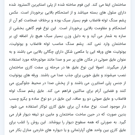
ساختمان ایفا می کند. این فوم ساخته شده از پلی استایرین اکسترود شده
دارای سلول های بسته میباشد و از استحکام بالایی برخوردار است. عکس
پشم سنگ لوله فاضلاب فوم بسیار سبک بوده و برخلاف ضخامت کم آن از
استحکام و مقاومت بالایی برخوردار است. این نوع فوم گاهی بخشی از
سازه به شمار می آید و به دلیل وزن بسیار سبک هیچ بار اضافه ای بر
ساختمان وارد نمی کند. پشم سنگ مناسب لوله فاضلاب و یونولیت،
یونولیت های ورقه ایی یا مکعبی شکل دارای چگالی بالایی می باشند و به
عنوان عایق صوتی در مکان های پر سر و صدا مانند موتورخانه مورد استفاده
قرار میگیرند. اصولا این نوع عایق ها در مرحله ی سفت کاری ساختمان
نصب میشوند و عایق خوبی برای جذب صدا می باشند. ورقه های یونولیت
از جنس پلی استایرن می باشند و از پخش صدا در محیط جلوگیری می
کنند و فضایی آرام برای ساکنین فراهم می کند. عایق پشم سنگ لوله
فاضلاب و عایق صوتی دو رو صاف، این عایق در دو نوع ساده و یکرو چسب
دار موجود است. نوع ساده آن برای عایق کاری توکار استفاده می شود.
بدین صورت که در حین ساخت ساختمان و مابین دو تیغه دیوار قرار می
گیرد. به صورتی که همه سطوح دیوار را بپوشاند. این روش را اغلب برای
عایق کاری بین واحد های آپارتمانی و یا دیواره های خارجی منازل بکار می