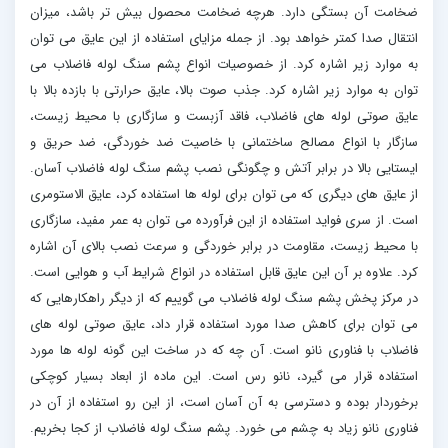
ضخامت آن بستگی دارد. هرچه ضخامت محصول بیش تر باشد، میزان
انتقال صدا کمتر خواهد بود. از جمله مزايای استفاده از این عایق می توان
به موارد زیر اشاره کرد. از خصوصيات انواع پشم سنگ لوله فاضلاب می
توان به موارد زیر اشاره کرد. جذب صوت بالا، عایق حرارتی با بازده بالا با
عایق صوتی لوله های فاضلاب، فاقد آزبست و سازگاری با محیط زیست،
سازگار با انواع مصالح ساختمانی با خاصیت ضد خوردگی، ضد حریق و
ایستایی بالا در برابر آتش و چگونگی نصب پشم سنگ لوله فاضلاب آسان.
از عایق های دیگری كه می توان برای لوله ها استفاده کرد، عایق الاستومری
است. از سری فواید استفاده از این فرآورده می توان به عمر مفید، سازگاری
با محیط زیست، مقاومت در برابر خوردگی و سرعت نصب بالای آن اشاره
کرد. علاوه بر آن این عایق قابل استفاده در انواع شرایط آب و هوایی است.
در مرکز پخش پشم سنگ لوله فاضلاب می گوییم که از دیگر راهكارهایی كه
می توان برای كاهش صدا مورد استفاده قرار داد، عایق صوتی لوله های
فاضلاب با فناوری نانو است. آن چه كه در ساخت این گونه لوله ها مورد
استفاده قرار می گیرد، نانو رس است. این ماده از ابعاد بسيار کوچکی
برخوردار بوده و دسترسی به آن آسان است، از این رو استفاده از آن در
فناوری نانو زياد به چشم می خورد. پشم سنگ لوله فاضلاب از کجا بخریم.