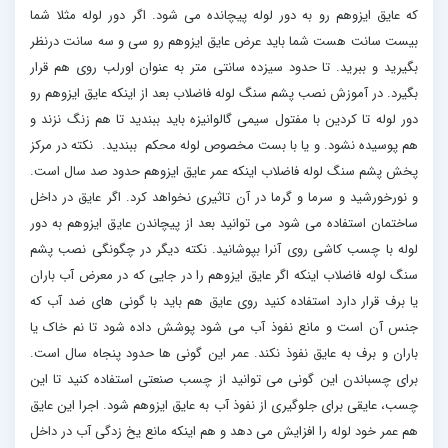
که عایق ایزوهم رو به دور لوله پیچانده می شود. اگر دور لوله مثلا شما
بیست سانت هست شما باید عرض عایق ایزوهم رو سی و سه سانت درنظر
بگیرید و ببرید. تا حدود سیزده سانتی متر به عنوان اورلب روی هم قرار
بگیرد. در آموزش نصب پشم سنگ لوله فاضلاب بعد از اینکه عایق ایزوهم رو
دور لوله تا کردین با مفتول سیمی گالوانیزه باید ببندید تا هم زنگ نزند و
هم پوسیده نشود. و یا با بست مخصوص لوله محکم ببندید. نکته در مرکز
پخش پشم سنگ لوله فاضلاب اینکه عمر عایق ایزوهم حدود صد سال است.
و نورخورشید و سرما و گرما در آن تاثیری نخواهد کرد. اگر عایق در داخل
ساختمان استفاده می شود می توانید بعد از پیچاندن عایق ایزوهم به دور
لوله با چسب کاشی روی آنرا بپوشانید. نکته دیگر در چگونگی نصب پشم
سنگ لوله فاضلاب اینکه اگر عایق ایزوهم را در جایی که در معرض آب باران
یا برف قرار دارد استفاده کنید روی عایق هم باید با گونی های ضد آب که
جنس آن است و مانع نفوذ آب می شود پوشش داده شود تا نم خاک یا
باران و برف به عایق نفوذ نکند. عمر این گونی ها حدود پنجاه سال است.
برای چسباندن این گونی می توانید از چسب صنعتی استفاده کنید تا این
چسب، عایقی برای جلوگیری از نفوذ آب به عایق ایزوهم شود. اجرا این عایق
هم عمر خود لوله را افزایش می دهد و هم اینکه مانع یخ زدگی آب در داخل