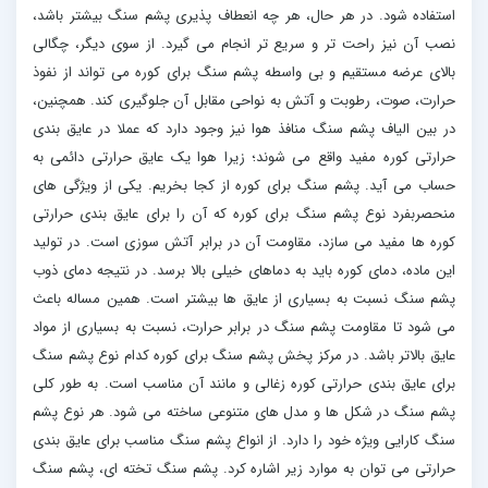
استفاده شود. در هر حال، هر چه انعطاف پذیری پشم سنگ بیشتر باشد،
نصب آن نیز راحت تر و سریع تر انجام می گیرد. از سوی دیگر، چگالی
بالای عرضه مستقیم و بی واسطه پشم سنگ برای کوره می تواند از نفوذ
حرارت، صوت، رطوبت و آتش به نواحی مقابل آن جلوگیری کند. همچنین،
در بین الیاف پشم سنگ منافذ هوا نیز وجود دارد که عملا در عایق بندی
حرارتی کوره مفید واقع می شوند؛ زیرا هوا یک عایق حرارتی دائمی به
حساب می آید. پشم سنگ برای کوره از کجا بخریم. یکی از ویژگی های
منحصربفرد نوع پشم سنگ برای کوره که آن را برای عایق بندی حرارتی
کوره ها مفید می سازد، مقاومت آن در برابر آتش سوزی است. در تولید
این ماده، دمای کوره باید به دماهای خیلی بالا برسد. در نتیجه دمای ذوب
پشم سنگ نسبت به بسیاری از عایق ها بیشتر است. همین مساله باعث
می شود تا مقاومت پشم سنگ در برابر حرارت، نسبت به بسیاری از مواد
عایق بالاتر باشد. در مرکز پخش پشم سنگ برای کوره کدام نوع پشم سنگ
برای عایق بندی حرارتی کوره زغالی و مانند آن مناسب است. به طور کلی
پشم سنگ در شکل ها و مدل های متنوعی ساخته می شود. هر نوع پشم
سنگ کارایی ویژه خود را دارد. از انواع پشم سنگ مناسب برای عایق بندی
حرارتی می توان به موارد زیر اشاره کرد. پشم سنگ تخته ای، پشم سنگ