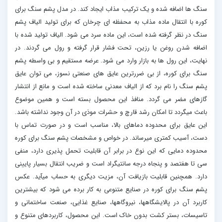
سنگ ها اضافه شده و یک ترکیب مذاب ایجاد کند. در مدل پشم سنگ برای
کوره با انتقال ماده مذاب به محفظه ای چرخان که برای تولید الیاف پشم
سنگ در نظر گرفته شده است، این ماده سرد می شود. الیاف تولید شده با
اضافه شدن روغن یا رزین، تحت فشار قرار گرفته و رول می گردند. در
نهایت، این رول ها به بازار وارد می شود. عرضه مستقیم و بی واسطه پشم
سنگ برای کوره، از بی ضررترین عایق های صنعتی نسوز، می توان عایق
پشم سنگ را نام برد که از الیاف معدنی ساخته شده است و مانع از انتشار
گازهای مضر می گردد. منافذ این محصول بسته است و همین موضوع
باعث میگردد تا امکان رشد قارچ و حشرات موذی در آن وجود نداشته باشد.
این عایق برای محدوده دماهای بالا، مناسب است و در صورت تماس با
دست، آسیب کمتری میرساند. در خواص و مشخصات پشم سنگ برای کوره
محدوده دمایی که این نوع در برابر آن قابلیت تحمل پذیری دارد، منفی
سی تا هفتصد و پنجاه درجه سانتیگراد است و ضریب انتقال بسیار پایینی
دارد. همچنین قابلیت بازیافت آن، مزیت دیگری به حساب میآید. عکس
پشم سنگ برای کوره در صنایع متنوعی به کار برده می شود که بیشترین
کاربرد آن در پالایشگاهها، نیروگاهها، صنایع غذایی، صنعت ساختمانی و
تاسیسات، بستر کشت بدون خاک است. این محصول، کاربردهای متنوع و