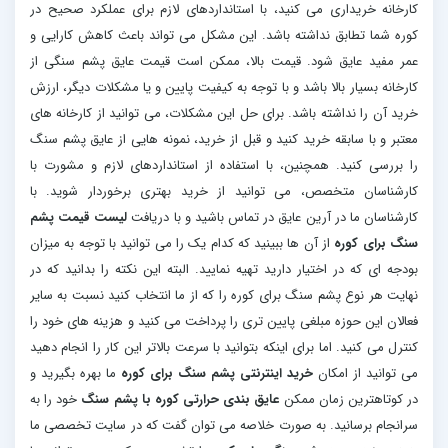
کارخانه خریداری می کنید، با استانداردهای لازم برای عملکرد صحیح در
کوره شما تطابق نداشته باشد. این مشکل می تواند باعث کاهش کارایی و
عمر مفید عایق شود. قیمت بالا، ممکن است قیمت عایق پشم سنگی از
کارخانه بسیار بالا باشد و با توجه به کیفیت پایین و یا مشکلات دیگر، ارزش
خرید آن را نداشته باشد. برای حل این مشکلات، می توانید از کارخانه های
معتبر و با سابقه خرید کنید و قبل از خرید، نمونه هایی از عایق پشم سنگ
را بررسی کنید. همچنین، با استفاده از استانداردهای لازم و مشورت با
کارشناسان متخصص، می توانید از خرید بهتری برخوردار شوید. با
کارشناسان ما در آرین عایق در تماس باشید و با دریافت
لیست قیمت پشم
سنگ برای کوره
از آن ها ببینید که کدام یک را می توانید با توجه به میزان
بودجه ای که در اختیار دارید تهیه نمایید. البته این نکته را بدانید که در
نهایت هر نوع پشم سنگ برای کوره را که از ما انتخاب کنید نسبت به سایر
فعالان این حوزه مبلغی پایین تری را پرداخت می کنید و هزینه های خود را
کنترل می کنید. اما برای اینکه بتوانید با سرعت بالاتر این کار را انجام دهید
می توانید از امکان
خرید اینترنتی پشم سنگ برای کوره
ما بهره بگیرید و
در کوتاهترین زمان ممکن
عایق بندی حرارتی کوره با پشم سنگ
خود را به
سرانجام برسانید. به صورت خلاصه می توان گفت که در سایت تخصصی ما