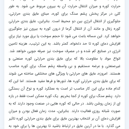
حرارت کوره و میزان انتقال حرارت آن به بیرون مربوط می شود. به طور
کلی در مرکز پخش پشم سنگ برای کوره، مبنای عایق بندی حرارتی،
جلوگیری از انتقال انرژی بین دو محیط است. بنابراین، عایق بندی حرارتی
کوره زغال و مانند آن از انتقال گرما از درون کوره به بیرون نیز جلوگیری
خواهد کرد. این مساله باعث می شود تا حجم سوخت یا برق مورد نیاز برای
افزایش دمای کوره تا حد دلخواه، کمتر باشد. به این ترتیب، هزینه تامین
انرژی در صنایع کم شده و در مصرف سوخت نیز صرفه جویی خواهد شد.
انواع مواد با مقاومت بالا که برای عایق بندی حرارتی کوره صنعتی و
غیرصنعتی و عرضه مستقیم و بی واسطه پشم سنگ برای کوره مناسب
هستند. امروزه، عایق های حرارتی با ویژگی های مختلفی ساخته می شوند
که برای عایق بندی حرارتی کوره ها، تنورها و فرها مفید هستند. اما این که
کدام ماده برای این کار مناسب تر است به عملکرد کوره و نوع آن بستگی
دارد. پشم سنگ برای کوره از کجا بخریم. یک کوره ممکن است فقط در بازه
ای از زمان روشن باشد. در حالی که کوره هایی در صنعت وجود دارند که به
صورت شبانه روزی فعالیت دارند. بنابراین، مدت زمان فعال بودن و میزان
افزایش دمای آن بر انتخاب بهترین عایق برای عایق بندی حرارتی کوره تاثیر
می گذارد. با ما در آرین عایق در ارتباط باشید تا بهترین ها را برای خود به