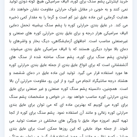
خرید اینترنتی پشم سنگ برای کوره، الیاف سرامیکی هیچ گونه دودی تولید
نمی کنند و به خوبی در مقابل شوک حرارتی مقاومت نشان خواهند داد.
هدایت گرمایی این ماده عایق نیز کم است و گرما را به مقدار کمی ذخیره
می کند. در عایق بندی حرارتی کوره با پشم سنگ بیشینه تحمل دمایی
الیاف سرامیکی هزار درجه و برای عایق بندی حرارتی کوره های صنعتی و
غیرصنعتی مناسب است. اجاقهای آزمایشگاهی، دیگ بخار و واشرهای با
دمای بالا موارد دیگری هستند که با الیاف سرامیکی عایق بندی میشوند.
تولیدی پشم سنگ برای کوره، پشم سنگ ساخته شده از سنگ های
آتشفشانی است که برای انواع عایق بندی از جمله عایق بندی حرارتی کوره
ها مورد استفاده قرار می گیرد. تولید این ماده عایق در دمای ششصد و
هشتاد درجه سانتیگراد انجام می گیرد و از این رو، مقاومت حرارتی آن بالا
است. همچنین، دانسیته پشم سنگ کوره صنعتی و غیر صنعتی برای عایق
بندی حرارتی کوره مناسب خواهد بود. در خواص و مشخصات پشم سنگ
برای کوره می گوییم که بهترین ماده ای که می توان برای عایق بندی
حرارتی کوره زغالی و مانند آن استفاده نمود. پشم سنگ برای کوره از کجا
تهیه کنیم. امروزه مواد عایق با ویژگی های مختلفی در صنعت تولید می
شوند. از جمله مواد عایقی که این روزها ممکن است برای عایق بندی
حرارتی کوره زغالی و مانند آن مورد استفاده قرار گیرد می توان به ویژگی