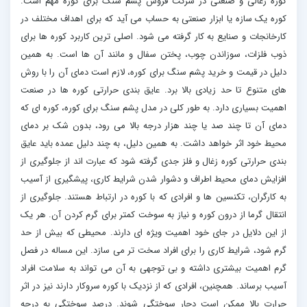
کوره زغالی و صنعتی در شرکت فروش پشم سنگ برای کوره مهم است.
کوره یک سازه یا ابزار صنعتی به حساب می آید که برای اهداف مختلف در
کارخانجات و صنایع به کار گرفته می شود. اصلی ترین کاربرد کوره ها برای
ذوب فلزات، سوزاندن چوب، پختن سفال و مانند آن ها است. به همین
دلیل در قیمت و خرید پشم سنگ برای کوره، لازم است دمای آن را با روش
های متنوع تا حد زیادی بالا برد. عایق بندی حرارتی کوره ها در صنعت
اهمیت بسیاری دارد. به طور کلی در مدل پشم سنگ برای کوره، کوره ای که
دمای آن تا چند صد یا چند هزار درجه بالا می رود، بدون شک بر دمای
محیط خود اثر خواهد داشت. به همین دلیل، به چند دلیل عمده باید عایق
بندی حرارتی کوره زغال و فلز جدی گرفته شود که عبارت اند از جلوگیری از
افزایش دمای محیط اطراف و دشوار شدن شرایط کاری، پیشگیری از آسیب
به کارگران، تکنسین ها و افرادی که با کوره در ارتباط هستند. جلوگیری از
انتقال گرما از درون کوره و نیاز به سوخت کمتر برای گرم کردن آن. هر یک
از این دلایل در جای خود اهمیت ویژه ای دارند. محیطی که بیش از حد
گرم شود، شرایط کاری را برای افراد سخت تر می سازد. این مساله در فصل
گرم اهمیت بیشتری داشته و بی توجهی به آن می تواند به سلامت افراد
آسیب برساند. همچنین، افرادی که از نزدیک با کوره سروکار دارند نیز در اثر
حرارت بالا ممکن است دچار سوختگی شوند. درصد سوختگی به درجه