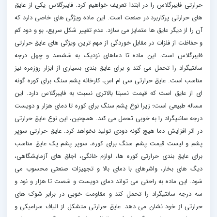
حرارتی فایبرگلاس را در ابتدا تعریف خواهیم کرد. فایبرگلاس یکی از عایق
های حرارتی پرکاربرد در صنعت است. این ماده ویژگی های خاصی دارد که
آن را از دیگر عایق ها متمایز می سازد. عدم تغییر شکل سریع، بو و دود کم
و حفاظت از فلزات در مقابل خوردگی از مهم ترین ویژگی های عایق حرارتی
فایبرگلاس است. این ماده تا دماهای نزدیک به ششصد و چهل درجه
سانتیگراد را تحمل می کند و برای عایق بندی بسیاری از ابزار روزمره نیز
مناسب است. عایق حرارتی سی ام اس، کارخانه پشم سنگ برای کوره گونه
ای از عایق است که قیمت نسبتا بالاتری نسبت به فایبرگلاس دارد. این
مساله طبیعی است؛ زیرا نوع پشم سنگ برای کوره تا دمای هزار و دویست
درجه سانتیگراد را به خوبی تحمل می کند. همچنین، این نوع عایق حرارتی
در اثر افزایش دما هیچ گونه دودی تولید نخواهد کرد. عایق حرارتی سوپر
پشم و لیست قیمت پشم سنگ برای کوره، سوپر پشم یک عایق مناسب
برای عایق بندی حرارتی کوره ها، لوازم خانگی، اجاق های آزمایشگاهی،
دیگ های بخار، واشرهای با دمای بالا و تجهیزات صنعتی محسوب می
شود. این ماده به راحتی می تواند دمای دویست و شصت تا هزار و نود و
سه درجه سانتیگراد را تحمل کند و مقاومت خوبی در برابر شوک های
حرارتی از خود نشان می دهد. عایق حرارتی متشکل از الیاف سرامیکی و