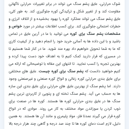
شوک حرارتی، عایق پشم سنگ می تواند در برابر تغییرات حرارتی ناگهانی
مقاومت کند و از تغییر شکل و ترکیدگی کوره جلوگیری کند. به طور کلی،
عایق پشم سنگ می تواند عملکرد کوره را بهبود بخشیده و از اتلاف انرژی و
خطرات احتمالی جلوگیری کند. برای کسب اطلاعات بیشتر در مورد
خواص و
مشخصات پشم سنگ برای کوره
می توانید با ما در آرین عایق در تماس
باشید و با این داده ها به آسانی خرید خود را انجام دهید و از کیفیت کاری
که ما به شما تحویل خواهیم داد بهره مند شوید. ما در کنار شما هستیم تا
در مسیری که قرار دارید کمک کنیم تا به اهداف خود دست پیدا کرده و
بهترین تجربه را کسب نمایید. تا انتهای این مقاله با توضیحاتی که ارائه می
کنیم خواهید دانست که
پشم سنگ برای کوره چیست
. عایق های مختلفی
برای عایق بندی حرارتی کوره زغالی و انواع کوره صنعتی و غیرصنعتی وجود
دارند. اما پشم سنگ از بهترین عایق های حرارتی برای عایق بندی این سازه
ها به حساب می آید. پشم سنگ تخته ای و پتویی از کاربردی ترین پشم
سنگ ها در عایق بندی حرارتی کوره ها هستند. کوره ها در صنعت برای
ذوب کردن یا سوزاندن مواد مختلف به کار می روند. موادی که در انواع
کوره قرار می گیرند عمدتا فلز، مواد پلیمری و مانند آن ها هستند. به همین
دلیل، لازم است دمای کوره ها تا چند صد درجه و گاهی چند هزار درجه بالا