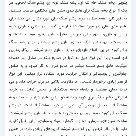
پتویی، پشم سنگ خام فله ای، پشم سنگ لوله ای، پشم سنگ لحافی. هر
یک از انواع پشم سنگ برای عایق بندی مکان های مختلفی مناسب هستند.
به طور کلی، همه چیز در مورد پشم سنگ برای کوره نشان می دهد برای
عایق بندی های زیر مورد استفاده قرار می گیرد. عایق بندی حرارتی کوره
زغالی و فلزی، عایق بندی حرارتی منازل، عایق بندی موتورخانه ها و
تاسیسات، عایق بندی اماکن تجاری. عایق پشم شیشه و انواع پشم سنگ
برای کوره، در بین انواع عایقهای حرارتی، عایق پشم شیشه از پرکاربردترین
آنها است زیرا این نوع عایق نه تنها در صنایع بلکه در منازل نیز مصرف
میگردد. عایق پشم شیشه بیشتر در منابع فلزی به کار میرود و به منظور
جلوگیری از پوسیدگی و انتقال حرارت، مورد استفاده قرار میگیرد. این نوع
از عمر زیادی برخوردار نیست، اما مقاومت بالایی در برابر حرارت دارد و می
تواند دمای هفتصد و پنجاه درجه سانتیگراد را تحمل نماید. در خرید
اینترنتی پشم سنگ برای کوره و نقطه ذوب این عایق هزار و سیصد درجه
سانتیگراد و تحمل برودتی آن منفی سی درجه سانتیگراد است. در پشم
سنگ برای کوره صنعتی و غیر صنعتی به همین خاطر عایق پشم شیشه در
ساخت سیلوهای سیمان، مخازن نگهداری مواد و مواردی از این قبیل کاربرد
دارد. با در نظر گرفتن این که پشم شیشه کاربردهای زیادی دارد، بر همین