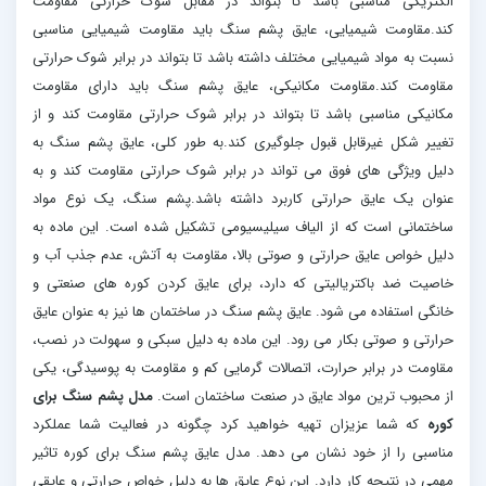
الکتریکی مناسبی باشد تا بتواند در مقابل شوک حرارتی مقاومت
کند.مقاومت شیمیایی، عایق پشم سنگ باید مقاومت شیمیایی مناسبی
نسبت به مواد شیمیایی مختلف داشته باشد تا بتواند در برابر شوک حرارتی
مقاومت کند.مقاومت مکانیکی، عایق پشم سنگ باید دارای مقاومت
مکانیکی مناسبی باشد تا بتواند در برابر شوک حرارتی مقاومت کند و از
تغییر شکل غیرقابل قبول جلوگیری کند.به طور کلی، عایق پشم سنگ به
دلیل ویژگی های فوق می تواند در برابر شوک حرارتی مقاومت کند و به
عنوان یک عایق حرارتی کاربرد داشته باشد.پشم سنگ، یک نوع مواد
ساختمانی است که از الیاف سیلیسیومی تشکیل شده است. این ماده به
دلیل خواص عایق حرارتی و صوتی بالا، مقاومت به آتش، عدم جذب آب و
خاصیت ضد باکتریالیتی که دارد، برای عایق کردن کوره های صنعتی و
خانگی استفاده می شود. عایق پشم سنگ در ساختمان ها نیز به عنوان عایق
حرارتی و صوتی بکار می رود. این ماده به دلیل سبکی و سهولت در نصب،
مقاومت در برابر حرارت، اتصالات گرمایی کم و مقاومت به پوسیدگی، یکی
از محبوب ترین مواد عایق در صنعت ساختمان است.
مدل پشم سنگ برای
کوره
که شما عزیزان تهیه خواهید کرد چگونه در فعالیت شما عملکرد
مناسبی را از خود نشان می دهد. مدل عایق پشم سنگ برای کوره تاثیر
مهمی در نتیجه کار دارد. این نوع عایق ها به دلیل خواص حرارتی و عایقی