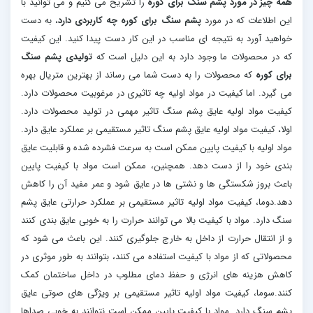
همه چیز در مورد پشم سنگ برای کوره
را تشریح می کنیم و می توانید با
این اطلاعات که در مورد
پشم سنگ برای کوره چه کاربردی دارد
، به دست
خواهید آورد به نتیجه ای مناسب در این کار دست پیدا کنید. این کیفیت
که در محصولات ما وجود دارد به این دلیل است که
تولیدی پشم سنگ
برای کوره
که محصولات را به دست شما می رساند از بهترین متریال بهره
می گیرد. اما کیفیت در مواد اولیه چه تاثیری در مرغوبیت محصولات دارد.
کیفیت مواد اولیه عایق پشم سنگ تاثیر مهمی در تولید محصولات دارد.
اولا، کیفیت مواد اولیه عایق پشم سنگ تاثیر مستقیمی بر عملکرد عایق دارد.
مواد اولیه با کیفیت پایین ممکن است به سرعت فشرده شده و قابلیت عایق
بندی خود را از دست دهد. همچنین، ممکن است مواد با کیفیت پایین
باعث بروز شکستگی ها و نشتی ها در عایق شود و عمر مفید آن را کاهش
دهد.دوما، کیفیت مواد اولیه تاثیر مستقیمی بر عملکرد حرارتی عایق پشم
سنگ دارد. مواد با کیفیت بالا می توانند حرارت را به خوبی عایق بندی کنند
و از انتقال حرارت از داخل به خارج جلوگیری کنند. این باعث می شود که
محصولاتی که از مواد با کیفیت استفاده می کنند، بتوانند به طور موثری در
کاهش هزینه های انرژی و حفظ دمای مطلوب در داخل ساختمان کمک
کنند.سوما، کیفیت مواد اولیه تاثیر مستقیمی بر ویژگی های صوتی عایق
پشم سنگ دارد. مواد با کیفیت پایین ممکن است نتوانند به خوبی صداها