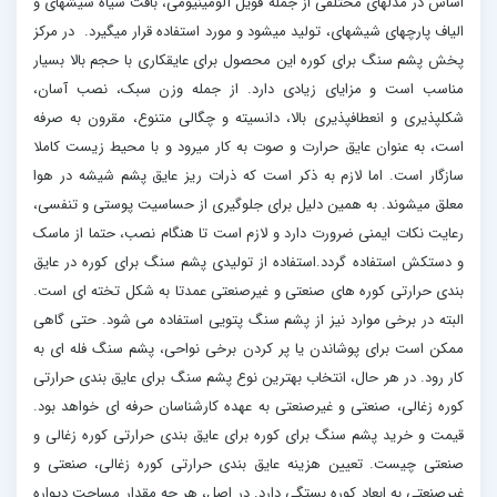
اساس در مدلهای مختلفی از جمله فویل آلومینیومی، بافت سیاه شیشهای و
الیاف پارچهای شیشهای، تولید میشود و مورد استفاده قرار میگیرد. در مرکز
پخش پشم سنگ برای کوره این محصول برای عایقکاری با حجم بالا بسیار
مناسب است و مزایای زیادی دارد. از جمله وزن سبک، نصب آسان،
شکلپذیری و انعطافپذیری بالا، دانسیته و چگالی متنوع، مقرون به صرفه
است، به عنوان عایق حرارت و صوت به کار میرود و با محیط زیست کاملا
سازگار است. اما لازم به ذکر است که ذرات ریز عایق پشم شیشه در هوا
معلق میشوند. به همین دلیل برای جلوگیری از حساسیت پوستی و تنفسی،
رعایت نکات ایمنی ضرورت دارد و لازم است تا هنگام نصب، حتما از ماسک
و دستکش استفاده گردد.استفاده از تولیدی پشم سنگ برای کوره در عایق
بندی حرارتی کوره های صنعتی و غیرصنعتی عمدتا به شکل تخته ای است.
البته در برخی موارد نیز از پشم سنگ پتویی استفاده می شود. حتی گاهی
ممکن است برای پوشاندن یا پر کردن برخی نواحی، پشم سنگ فله ای به
کار رود. در هر حال، انتخاب بهترین نوع پشم سنگ برای عایق بندی حرارتی
کوره زغالی، صنعتی و غیرصنعتی به عهده کارشناسان حرفه ای خواهد بود.
قیمت و خرید پشم سنگ برای کوره برای عایق بندی حرارتی کوره زغالی و
صنعتی چیست. تعیین هزینه عایق بندی حرارتی کوره زغالی، صنعتی و
غیرصنعتی به ابعاد کوره بستگی دارد. در اصل، هر چه مقدار مساحت دیواره