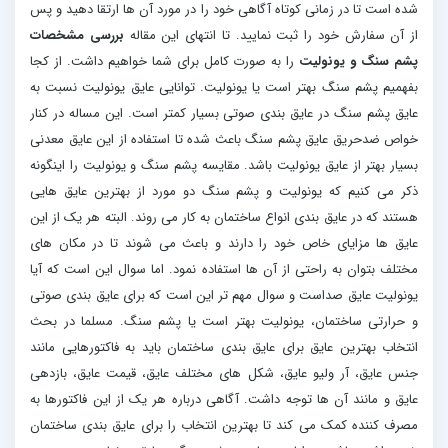
شده است تا در زمانی کوتاه آگاهی خود را در مورد آن ها ارتقا دهید و پس
از آن سفارش خود را ثبت نمایید. تا انتهای این مقاله
بررسی مشخصات
پشم سنگ و یونولیت
را به صورت کامل برای شما خواهیم داشت. از کجا
بفهمیم پشم سنگ بهتر است یا یونولیت. توانایی عایق یونولیت نسبت به
عایق پشم سنگ در عایق بندی صوتی بسیار کمتر است. این مساله در کنار
خواص ضدحریق عایق پشم سنگ باعث شده تا استفاده از این عایق معدنی
بسیار بهتر از عایق یونولیت باشد. مقایسه پشم سنگ و یونولیت را اینگونه
ذکر می کنیم که یونولیت و پشم سنگ دو مورد از بهترین عایق هایی
هستند که در عایق بندی انواع ساختمان به کار می روند. البته هر یک از این
عایق ها مزایای خاص خود را دارند و باعث می شوند تا در مکان های
مختلف بتوان به راحتی از آن ها استفاده نمود. اما سوال این است که آیا
یونولیت عایق صداست و سوال مهم تر این است که برای عایق بندی صوتی
و حرارتی ساختمان، یونولیت بهتر است یا پشم سنگ. مسلما در بحث
انتخاب بهترین عایق برای عایق بندی ساختمان باید به فاکتورهایی مانند
جنس عایق، آر ولیو عایق، شکل های مختلف عایق، قیمت عایق، بازدهی
عایق و مانند آن ها توجه داشت. آگاهی درباره هر یک از این فاکتورها به
مصرف کننده کمک می کند تا بهترین انتخاب را برای عایق بندی ساختمان