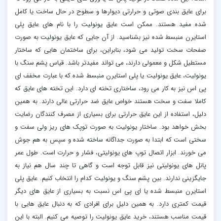
برای عایق بندی صوتی و حرارتی دیوارها و سطوح در حال ساخت یا کامل
شده مفید هستند. ممکن است عایق یونولیت را با نام های عایق پلی
استایرن منبسط شده نیز بشناسید. از آن جایی که عایق یونولیت به صورت
صفحات سخت تولید می شود، بنابراین، برای ساختمان هایی که ساختار
مستطیل شکل و معمولی دارند، می تواند مفیدتر باشد. قیاس پشم سنگ با
یونولیت، عایق یونولیت یا پلی استایرن منبسط شده که با عبارت مخفف ای
پی اس نیز به کار می رود، ساختاری تخته ای دارد. این تخته های عایق که
کاملا سفت و سخت هستند خواص عایق ضد حرارتی عالی دارند. به همین
دلیل، استفاده از این عایق حرارتی برای بسیاری از مصرف کنندگان رضایت
بخش خواهد بود. ساختار یونولیت به صورت توپک های ریز ولی سفت و
سختی است که ابتدا به صورت جداگانه ساخته شده و سپس به هم جوش
می خورند. ابزار اتصال توپ های یونولیتی، فشار و حرارت است. طول عمر
پانل های یونولیتی نیز قابل توجه است و گاهی تا چند سال هم نیاز به
جایگزینی ندارند. بین پشم سنگ و یونولیت کدام را انتخاب کنیم. عایق پلی
استایرن منبسط شده یا ای پی اس نسبت به بسیاری از عایق های دیگر
قیمت کمتری دارد. به همین دلیل برای افرادی که به دنبال عایق هایی با
قیمت مناسب هستند، خرید عایق یونولیت را توصیه می کنیم. البته با این