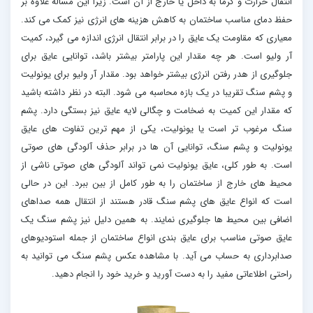
انتقال حرارت و گرما به داخل یا خارج از آن است. زیرا این مساله علاوه بر
حفظ دمای مناسب ساختمان به کاهش هزینه های انرژی نیز کمک می کند.
معیاری که مقاومت یک عایق را در برابر انتقال انرژی اندازه می گیرد، کمیت
آر ولیو است. هر چه مقدار این پارامتر بیشتر باشد، توانایی عایق برای
جلوگیری از هدر رفتن انرژی بیشتر خواهد بود. مقدار آر ولیو برای یونولیت
و پشم سنگ تقریبا در یک بازه محاسبه می شود. البته در نظر داشته باشید
که مقدار این کمیت به ضخامت و چگالی لایه عایق نیز بستگی دارد. پشم
سنگ مرغوب تر است یا یونولیت، یکی از مهم ترین تفاوت های عایق
یونولیت و پشم سنگ، توانایی آن ها در برابر حذف آلودگی های صوتی
است. به طور کلی، عایق یونولیت نمی تواند آلودگی های صوتی ناشی از
محیط های خارج از ساختمان را به طور کامل از بین ببرد. این در حالی
است که انواع عایق های پشم سنگ قادر هستند از انتقال همه صداهای
اضافی بین محیط ها جلوگیری نمایند. به همین دلیل نیز پشم سنگ یک
عایق صوتی مناسب برای عایق بندی انواع ساختمان از جمله استودیوهای
صدابرداری به حساب می آید. با مشاهده عکس پشم سنگ می توانید به
راحتی اطلاعاتی مفید را به دست آورید و خرید خود را انجام دهید.