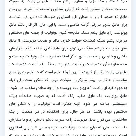
خود داشته باشد. مزایا و معایب پشم سنگ، عایق یونولیت به صورت
صفحات سفت و سختی است که از پلی استایرن ساخته می شوند. این نوع
عایق که عموما آن را با عنوان پلی استایرن منبسط شده نیز می شناسند
برای عایق بندی حرارتی گزینه مناسبی است. با این حال، اگر قرار باشد عایق
یونولیت را با عایق پشم سنگ مقایسه کنیم، یونولیت از جهت های مختلفی
در برابر پشم سنگ شکست خواهد خورد. مزایا و معایب یونولیت، از عایق
های یونولیت و پشم سنگ می توان برای عایق بندی سقف، کف، دیوارهای
داخلی و خارجی و قسمت های دیگر استفاده نمود. عایق یونولیت چیست و
ماده سازنده آن کدام است و تفاوت های پشم سنگ با یونولیت کدام است.
عایق یونولیت یکی از کاربردی ترین انواع عایق است که در عایق بندی انواع
ساختمان به کار می رود. اما یکی از سوالات مهمی که ممکن است برای افراد
به وجود آید این است که یونولیت چیست و از چه موادی ساخته می شود.
عایق یونولیت یک عایق سفید رنگ است که به صورت صفحات بزرگ
مستطیلی ساخته می شود. البته ممکن است یونولیت را به شکل های
مختلفی دیده باشید. در هر حال، برای استفاده در هر قسمت از یک
ساختمان، می توان عایق یونولیت را به صورت دلخواه برش زد و یا سفارش
داد. ماده اصلی که برای ساخت یونولیت به کار برده می شود پلی استایرن
است. این ماده عمدتا در تولید پانل ها یا ورق های عایقی به کار می رود که