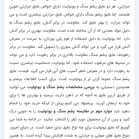
حرارتی، هر دو عایق پشم سنگ و یونولیت دارای خواص عایق حرارتی خوبی
هستند. اما عایق پشم سنگ دارای خواص عایق حرارتی بیشتری است و می
تواند حرارت را بهتر عایق کند. مقاومت در برابر آتش، عایق پشم سنگ به
دلیل مواد معدنی که از آن ساخته شده است، مقاومت بهتری در برابر آتش
دارد. اما یونولیت به دلیل استفاده از فوم پلی یورتان، به سرعت در معرض
آتش قرار می گیرد و می تواند آتش سوزی را تسهیل کند. مقاومت در برابر
رطوبتف عایق پشم سنگ مقاومت بالاتری در برابر رطوبت دارد و می تواند
در محیط های مرطوب استفاده شود. اما یونولیت حساسیت بیشتری نسبت
به رطوبت دارد و در معرض خطر آسیب های آبی قرار می گیرد. قیمت، عایق
پشم سنگ عموما گران تر از یونولیت است. برای کسب اطلاعات بیشتر و
همچنین دستیابی به
بررسی مشخصات پشم سنگ و یونولیت
می توانید
از طریق آرین عایق به آنچه که در ذهن دارید، برسید و بهترین ها را برای
خود به ارمغان آورید. پیشنهاد می کنیم پیش از اینکه خرید خود را انجام
دهید باید
موارد مهم در مقایسه پشم سنگ و یونولیت
را به خوبی درک
کنید و پس از آن محصول مورد نظر را انتخاب نمایید. در ادامه به شما می
گوییم که عایق یونولیت برای چه نوع عایق بندی مفید است. در دنیای امروز،
تنوع عایق های صوتی و حرارتی به شدت افزایش پیدا کرده است. به همین