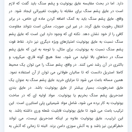
دارد. اما در بحث مقایسه عایق یونولیت و پشم سنگ باید گفت که لازم
است در عایق پشم سنگ برای مقابله با رطوبت تغییراتی ایجاد شود. در
واقع، عایق پشم سنگ باید به کمک اضافه کردن ماده ای خاص، در برابر
انتقال رطوبت عایق گردد. در غیر این صورت، ممکن است نتواند مقاومت
کافی را از خود نشان دهد. نکته ای که وجود دارد این است که عایق پشم
سنگ نسبت به عایق یونولیت امتیازهای ویژه دیگری نیز دارد. نقاط قوت
پشم سنگ نسبت به یونولیت، برای مثال، با توجه به این که عایق پشم
سنگ در دماهای بالا تولید می شود، عملا هیچ گونه قارچ، میکروب و
باکتری در آن رشد نمی کنند. در واقع، پشم سنگ را می توان یک محیط
کاملا استریل دانست که تا سالیان طولانی می توان از آن استفاده نمود.
همین مساله باعث می شود تا مزایای خرید عایق پشم سنگ به عنوان یک
عایق ضدرطوبت، بسیار بیشتر از عایق یونولیت باشد. در عایق بندی
ضدحریق پشم سنگ بخریم یا یونولیت. مواد اولیه ای که در ساخت
یونولیت به کار برده می شود، شامل مواد شیمیایی پلی استایرن است. این
ترکیب باعث می شود تا عایق یونولیت قابلیت شعله وری داشته باشد. به
این ترتیب، عایق یونولیت علاوه بر اینکه ضدحریق نیست، می تواند
خطرآفرین نیز باشد و به آتش سوزی دامن بزند. البته تا زمانی که آتش به