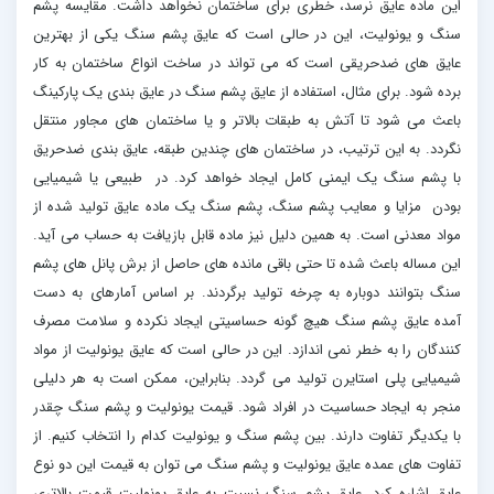
این ماده عایق نرسد، خطری برای ساختمان نخواهد داشت. مقایسه پشم
سنگ و یونولیت، این در حالی است که عایق پشم سنگ یکی از بهترین
عایق های ضدحریقی است که می تواند در ساخت انواع ساختمان به کار
برده شود. برای مثال، استفاده از عایق پشم سنگ در عایق بندی یک پارکینگ
باعث می شود تا آتش به طبقات بالاتر و یا ساختمان های مجاور منتقل
نگردد. به این ترتیب، در ساختمان های چندین طبقه، عایق بندی ضدحریق
با پشم سنگ یک ایمنی کامل ایجاد خواهد کرد. در طبیعی یا شیمیایی
بودن مزایا و معایب پشم سنگ، پشم سنگ یک ماده عایق تولید شده از
مواد معدنی است. به همین دلیل نیز ماده قابل بازیافت به حساب می آید.
این مساله باعث شده تا حتی باقی مانده های حاصل از برش پانل های پشم
سنگ بتوانند دوباره به چرخه تولید برگردند. بر اساس آمارهای به دست
آمده عایق پشم سنگ هیچ گونه حساسیتی ایجاد نکرده و سلامت مصرف
کنندگان را به خطر نمی اندازد. این در حالی است که عایق یونولیت از مواد
شیمیایی پلی استایرن تولید می گردد. بنابراین، ممکن است به هر دلیلی
منجر به ایجاد حساسیت در افراد شود. قیمت یونولیت و پشم سنگ چقدر
با یکدیگر تفاوت دارند. بین پشم سنگ و یونولیت کدام را انتخاب کنیم. از
تفاوت های عمده عایق یونولیت و پشم سنگ می توان به قیمت این دو نوع
عایق اشاره کرد. عایق پشم سنگ نسبت به عایق یونولیت قیمت بالاتری