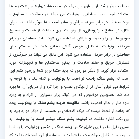
مختلف موثر باشد. این عایق می تواند در سقف ها، دیوارها و پشت بام ها
استفاده شود. عایق حفاظتی، یونولیت می تواند در حفاظت از سطوح و
مواد مختلف در برابر ضربه، خراش و سایر آسیب ها موثر باشد. به عنوان
مثال، در صنایع خودروسازی، از یونولیت برای حفاظت از قطعات و سطوح
خودروها در برابر ضربه و خراش استفاده می شود. عایق حفاظتی در برابر
حریقف یونولیت به دلیل خواص آتش نشانی خود، در سیستم های
حفاظتی در برابر حریق استفاده می شود. این عایق می تواند در جلوگیری از
گسترش حریق و حفظ سلامت و ایمنی ساختمان ها و تجهیزات مورد
استفاده قرار گیرد. از دیگر مواردی که باید حتما برای شما بررسی کنیم این
است که
پشم سنگ راحت تر است یا یونولیت
و کدام یک را با توجه به
شرایط می توان آسان تر از دیگری نصب و اجرا کرد و از مزایای آن ها بهره
مند شد. همچنین موضوعی که می تواند برای بسیاری از افراد و به ویژه
انبوه سازان حائز اهمیت باشد،
مقایسه هزینه پشم سنگ با یونولیت
بوده
که بدانند از لحاظ قیمت کدامیک اقتصادی تر هستند. از دیگر موارد باید به
این نکته اشاره داشت که
کیفیت پشم سنگ بیشتر است یا یونولیت
. به
همین دلیل ما در آرین
عایق عکس پشم سنگ
و
عکس یونولیت
را به شما
با توضیحات کامل خواهیم داد تا بتوانید با استفاده از این اطلاعات بدانید که