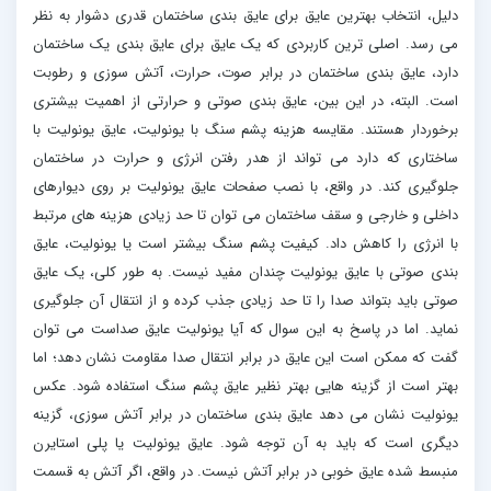
دلیل، انتخاب بهترین عایق برای عایق بندی ساختمان قدری دشوار به نظر
می رسد. اصلی ترین کاربردی که یک عایق برای عایق بندی یک ساختمان
دارد، عایق بندی ساختمان در برابر صوت، حرارت، آتش سوزی و رطوبت
است. البته، در این بین، عایق بندی صوتی و حرارتی از اهمیت بیشتری
برخوردار هستند. مقایسه هزینه پشم سنگ با یونولیت، عایق یونولیت با
ساختاری که دارد می تواند از هدر رفتن انرژی و حرارت در ساختمان
جلوگیری کند. در واقع، با نصب صفحات عایق یونولیت بر روی دیوارهای
داخلی و خارجی و سقف ساختمان می توان تا حد زیادی هزینه های مرتبط
با انرژی را کاهش داد. کیفیت پشم سنگ بیشتر است یا یونولیت، عایق
بندی صوتی با عایق یونولیت چندان مفید نیست. به طور کلی، یک عایق
صوتی باید بتواند صدا را تا حد زیادی جذب کرده و از انتقال آن جلوگیری
نماید. اما در پاسخ به این سوال که آیا یونولیت عایق صداست می توان
گفت که ممکن است این عایق در برابر انتقال صدا مقاومت نشان دهد؛ اما
بهتر است از گزینه هایی بهتر نظیر عایق پشم سنگ استفاده شود. عکس
یونولیت نشان می دهد عایق بندی ساختمان در برابر آتش سوزی، گزینه
دیگری است که باید به آن توجه شود. عایق یونولیت یا پلی استایرن
منبسط شده عایق خوبی در برابر آتش نیست. در واقع، اگر آتش به قسمت