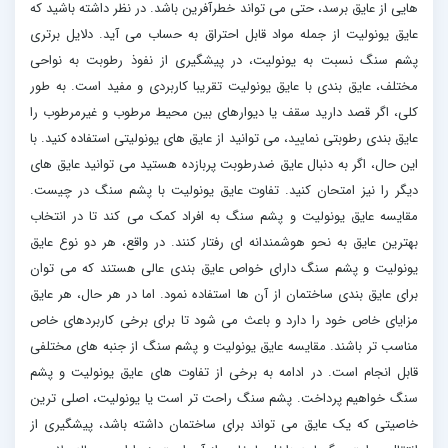
هایی از عایق برسد، حتی می تواند خطرآفرین باشد. در نظر داشته باشید که
عایق یونولیت از جمله مواد قابل احتراق به حساب می آید. دلایل برتری
پشم سنگ نسبت به یونولیت، در پیشگیری از نفوذ رطوبت به نواحی
مختلف، عایق بندی با عایق یونولیت تقریبا کاربردی و مفید است. به طور
کلی، اگر قصد دارید سقف یا دیوارهای بین محیط مرطوب و غیرمرطوب را
عایق بندی رطوبتی نمایید، می توانید از عایق های یونولیتی استفاده کنید. با
این حال، اگر به دنبال عایق ضدرطوبت پربازده هستید می توانید عایق های
دیگر را نیز امتحان کنید. تفاوت عایق یونولیت با پشم سنگ در چیست.
مقایسه عایق یونولیت و پشم سنگ به افراد کمک می کند تا در انتخاب
بهترین عایق به نحو هوشمندانه ای رفتار کنند. در واقع، هر دو نوع عایق
یونولیت و پشم سنگ دارای خواص عایق بندی عالی هستند که می توان
برای عایق بندی ساختمان از آن ها استفاده نمود. اما در هر حال، هر عایق
مزایای خاص خود را دارد و باعث می شود تا برای برخی کاربردهای خاص
مناسب تر باشند. مقایسه عایق یونولیت و پشم سنگ از جنبه های مختلفی
قابل انجام است. در ادامه به برخی از تفاوت های عایق یونولیت و پشم
سنگ خواهیم پرداخت. پشم سنگ راحت تر است یا یونولیت، اصلی ترین
خاصیتی که یک عایق می تواند برای ساختمان داشته باشد، پیشگیری از