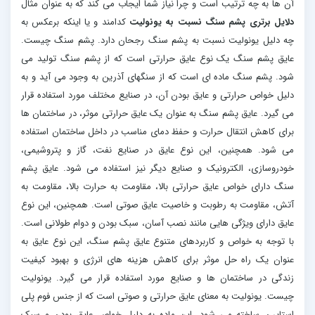
آن ها به چه ترتیب است و چرا نیاز شما ایجاب می کند که به عنوان مثال
دلایل برتری پشم سنگ نسبت به یونولیت
کدامند و یا اینکه برعکس به
چه دلیل یونولیت نسبت به پشم سنگ رجحان دارد. پشم سنگ چیست.
عایق پشم سنگ یک نوع عایق حرارتی است که از پشم سنگ تولید می
شود. پشم سنگ ماده ای است که از سنگهای آذرین به وجود می آید و به
دلیل خواص حرارتی و عایق بودن آن، در صنایع مختلف مورد استفاده قرار
می گیرد. عایق پشم سنگ به عنوان یک عایق حرارتی موثر، در ساختمان ها
برای کاهش انتقال حرارت و حفظ دمای مناسب در داخل ساختمان استفاده
می شود. همچنین، این نوع عایق در صنایع نفت، گاز و پتروشیمی،
خودروسازی، الکترونیک و صنایع دیگر نیز استفاده می شود. عایق پشم
سنگ دارای خواص عایق حرارتی بالا، مقاومت به حرارت بالا، مقاومت به
آتش، مقاومت به رطوبت و خاصیت عایق صوتی است. همچنین، این نوع
عایق دارای ویژگی هایی مانند نصب آسان، سبک بودن و دوام طولانی است.
با توجه به خواص و کاربردهای متنوع عایق پشم سنگ، این نوع عایق به
عنوان یک راه حل موثر برای کاهش هزینه های انرژی و بهبود کیفیت
زندگی در ساختمان ها و صنایع مورد استفاده قرار می گیرد. یونولیت
چیست. یونولیت به معنای عایق حرارتی و صوتی است که از جنس فوم پلی
استایرن ساخته می شود. این ماده به دلیل خواص عایق بودن و سبک