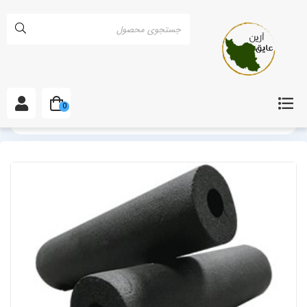
0
خانه
عایق الاستومری
عایق الاستومری ساده در قزوین