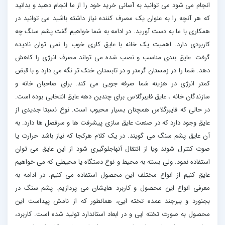
انجام می شود می توانید به آسانی خرید خود را از ما انجام دهید و بدانید
که هر آنچه را به عنوان یک مصرف کننده نیاز داشته باشید می توانید در
همکاری با ما به دست آورید. در ادامه به شما خواهیم گفت پشم سنگ چه
کاربردی دارد. اهمیت یک خانه با عایق کاری خوب را نمی توان نادیده
گرفت. عایق بندی مناسب و نصب شده می تواند مصرف انرژی را کاهش
دهد. شما را در زمستان گرمتر و در تابستان خنک تر نگه می دارد و با قبض
کمتر انرژی در هزینه شما صرفه جویی می کند. برای صاحبان خانه و
سازندگان خانه ، عایق فایبرگلاس برای چندین دهه عایق انتخابی بوده است.
در حالی که فایبرگلاس همچنان بسیار محبوب است. نوع نسبتا جدیدی از
عایق وجود دارد که در صنعت عایق سازی پیشرفت ها و سرفصل ها دارد. به
آن عایق پشم سنگ می گویند. در یک کلام هرکجا که نیاز باشد حرارت یا
صوت کنترل شوند ویا از انتقال آنهاجلوگیری شود از این عایق می توان
استفاده نمود. ولی بسته به محیط و نوع دستگاه یا محیطی که می خواهیم
عایق کنیم از انواع مختلف این محصول استفاده می کنیم. در ادامه به
معرفی انواع این محصول و کاربرد هایشان می پردازیم. پشم سنگ در
بجنورد و بیرجند عمده تخته ایی، همانطور که از نامش پیداست این
محصول به صورت تخته ایی و در ابعاد استاندارد تولید شده است. کاربرد،