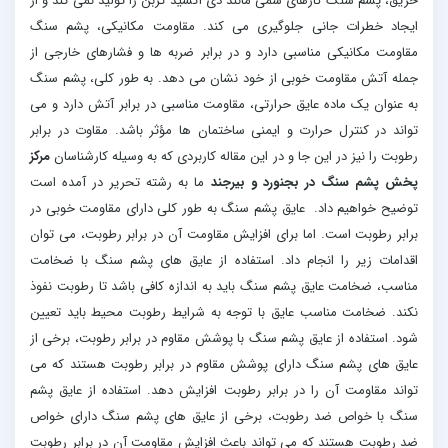
حریق، پشم سنگ گازهای سمی مانند دی اکسید کربن را تولید نمی کند و از
ایجاد خطرات جانی جلوگیری می کند. مقاومت مکانیکی، پشم سنگ
مقاومت مکانیکی مناسبی دارد و در برابر ضربه ها و فشارهای خارجی از
جمله آتش مقاومت خوبی از خود نشان می دهد. به طور کلی، پشم سنگ
به عنوان یک ماده عایق حرارتی، مقاومت مناسبی در برابر آتش دارد و می
تواند در کنترل حرارت و ایمنی ساختمان ها مؤثر باشد. مقاوت در برابر
رطوبت را نیز در این جا و در این مقاله کاربردی که به وسیله کارشناسان
مرکز
پخش پشم سنگ در بجنورد و بیرجند
ما به رشته تحریر در آمده است
توضیح خواهیم داد. عایق پشم سنگ به طور کلی دارای مقاومت خوبی در
برابر رطوبت است. اما برای افزایش مقاومت آن در برابر رطوبت، می توان
اقدامات زیر را انجام داد. استفاده از عایق های پشم سنگ با ضخامت
مناسب، ضخامت عایق پشم سنگ باید به اندازه کافی باشد تا رطوبت نفوذ
نکند. ضخامت مناسب عایق با توجه به شرایط رطوبت محیط باید تعیین
شود. استفاده از عایق پشم سنگ با پوشش مقاوم در برابر رطوبت، برخی از
عایق های پشم سنگ دارای پوشش مقاوم در برابر رطوبت هستند که می
تواند مقاومت آن را در برابر رطوبت افزایش دهد. استفاده از عایق پشم
سنگ با خواص ضد رطوبت، برخی از عایق های پشم سنگ دارای خواص
ضد رطوبت هستند که می تواند باعث افزایش مقاومت آن در برابر رطوبت