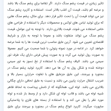
تاثیر زیادی در قیمت پشم سنگ دارند. اگر تقاضا برای پشم سنگ بالا باشد
و عرضه کم باشد، قیمت آن اغلب بالاتر است. استفاده و کاربرد پشم سنگ
نیز می تواند قیمت آن را تحت تاثیر قرار دهد. برای مثال، پشم سنگ هایی
که برای تولید لباس های لوکس و محصولات دیگر با استفاده از طراحی های
خاص استفاده می شوند، قیمت بالاتری دارند. با توجه به این عوامل، قیمت
پشم سنگ می تواند متفاوت باشد و عموما با توجه به بازار و شرایط
اقتصادی تعیین می شود. آرین عایق مناسب ترین قیمت ها را به شما عرضه
خواهد کرد. در ادامه در مورد نمونه پتوئی با شما صحبت می کنیم. معمولا
به صورت رول تولید می گردد و به صورت پیش فرض دارای یک طرف تور
سیمی می باشد. الیاف پشم سنگ با استفاده از نخ نسوز به تور سیمی
دوخته شده و شکل رول به آن ها می دهد. کاربرد تولید پشم سنگ در
بجنورد و بیرجند، این عایق جزعایق های با تفاوت حرارتی بسیار بالا و
ضریب انتقال حرارت پایین می باشد و نسبت به عایق لحافی دارای چگالی
بالاتری می باشد. لوله ایی، همانگونه که از نامش پیداست به لحاظ ظاهر
شبیه لوله می باشد و قالب لوله ای شکل دارد و از وسط باز شده و لوله
مورد نظر را بغل می کند و با استفاده از بسته های فلزی یا پلاستیکی
ساپورت میگردد. کاربرد انواع پشم سنگ در بجنورد و بیرجند برای عایق