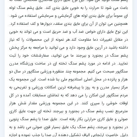
باعث می شود تا حرارت را به خوبی عایق بندی کند. عایق پشم سنگ لوله
ای عموماً برای عایق بندی لوله های گرمایشی و سرمایشی استفاده می شود.
همچنین می توان از آن برای عایق بندی سقف، دیوارها و کف استفاده کرد.
این نوع عایق دارای خواص ضد آب و ضد حریق است و می تواند به خوبی
در مقابل تغییرات دما مقاومت کند.هر نمونه از این محصولات را که نیاز
داشته باشید در آرین عایق وجود دارد و می توانید با مراجعه به مرکز پخش
پشم سنگ در بجنورد و بیرجند ما می توانید، سفارششات خود را ثبت
نمایید. در ادامه در مورد پشم سنگ تخته ای در ساخت ورزشگاه مدرن
سنگاپور صبحت می کنیم. مجموعه چند منظوره ورزشی سنگاپور در سال دو
هزار و پانزده در محل اصلی استادیوم ملی بنا شده است. این مجموعه یک
مرکز بسیار مدرن و به روز با پیشرفته ترین امکانات ورزشی و تفریحی به
مردم سنگاپور این امکان را می دهد که به تماشای مسابقات آمده و در کل
اوقات خوشی را سپری کنند. در این مجموعه ورزشی مقدار شش هزار
مترمربع نصب پشم سنگ در بجنورد و بیرجند تخته ای جهت عایق کاری
صوتی و عایق کاری حرارتی بکار رفته است. عایق صدا با پشم سنگ پتویی
در بجنورد و بیرجند، پشم سنگ یک عایق بسیار قوی صوتی می باشد و به
دلیل خاصیت ارتجاعی الیاف تشکیل دهنده آن صدا را جذب نموده و اجازه