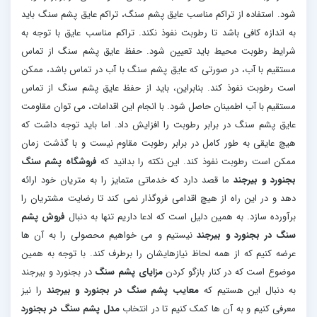
شود. استفاده از تراکم مناسب عایق پشم سنگ، تراکم عایق پشم سنگ باید
به اندازه کافی باشد تا رطوبت نفوذ نکند. تراکم مناسب عایق با توجه به
شرایط رطوبت محیط باید تعیین شود. حفظ عایق پشم سنگ از تماس
مستقیم با آب، در صورتی که عایق پشم سنگ با آب در تماس باشد، ممکن
است رطوبت نفوذ کند. بنابراین، باید از حفظ عایق پشم سنگ از تماس
مستقیم با آب اطمینان حاصل شود. با انجام این اقدامات، می توان مقاومت
عایق پشم سنگ در برابر رطوبت را افزایش داد. اما باید توجه داشت که
هیچ عایقی به طور کامل در برابر رطوبت مقاوم نیست و با گذشت زمان
ممکن است رطوبت نفوذ کند. این نکته را بدانید که
فروشگاه پشم سنگ
بجنورد و بیرجند
ما قصد دارد که خدماتی متمایز را به متریان خود ارائه
دهد و در این راه از هیچ اقدامی فروگذار نمی کند تا رضایت مشتریان را
برآورده سازد. به همین دلیل است که ادعا داریم تنها به دنبال
فروش پشم
سنگ در بجنورد و بیرجند
نیستیم و می خواهیم محصولی را به آن ها
عرضه کنیم که از همه لحاظ نیازهایشان را برطرف کند. با توجه به همین
موضوع است که در کنار بازگو کردن
مزایای پشم سنگ
در بجنورد و بیرجند
به دنبال این هستیم که
معایب پشم سنگ در بجنورد و بیرجند
را نیز
معرفی کنیم و به آن ها کمک کنیم تا در انتخاب
مدل پشم سنگ در بجنورد