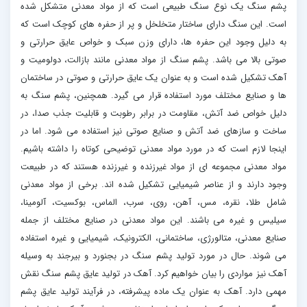
پشم سنگ یک نوع سنگ طبیعی است که از مواد معدنی متشکل شده
است. این سنگ دارای ساختار متخلخل و پر از حفره های کوچک است که
به دلیل وجود این حفره ها، دارای وزن سبک و خواص عایق حرارتی و
صوتی بالا می باشد. پشم سنگ از مواد معدنی مانند بازالت، دولومیت و
آهک تشکیل شده است و به عنوان یک عایق حرارتی و صوتی در ساختمان
ها و صنایع مختلف مورد استفاده قرار می گیرد. همچنین، پشم سنگ به
دلیل خواص ضد آتش، مقاومت در برابر رطوبت و قابلیت جذب صدا، در
ساخت و سازهای ضد آتش و صنایع صوتی نیز استفاده می شود. اما در
اینجا لازم است که در مورد مواد معدنی توضیحی کوتاه را داشته باشیم.
مواد معدنی مجموعه ای از مواد غیرزنده و غیرزنده هستند که در طبیعت
وجود دارند و از عناصر شیمیایی تشکیل شده اند. برخی از مواد معدنی
شامل طلا، نقره، مس، آهن، روی، سرب، الماس، بوکسیت، آلومینا،
سیلیس و غیره می باشند. این مواد معدنی در صنایع مختلف از جمله
صنایع معدنی، متالورژی، ساختمانی، الکترونیک، شیمیایی و غیره استفاده
می شوند. حال در مورد تولید پشم سنگ در بجنورد و بیرجند به وسیله
آهک نیز مواردی را بیان خواهیم کرد. آهک در تولید عایق پشم سنگ نقش
مهمی دارد. آهک به عنوان یک ماده پیشرفته، در فرآیند تولید عایق پشم