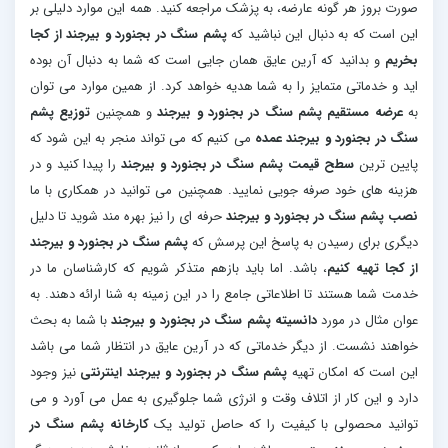
صورت بروز هر گونه عارضه، به پزشک مراجعه کنید. همه این موارد دلیلی بر
این است که به دنبال این نباشید که
پشم سنگ در بجنورد و بیرجند از کجا
بخریم
و بدانید که آرین عایق همان جایی است که شما به دنبال آن بوده
اید و خدماتی متمایز را به شما هدیه خواهد کرد. از همین موارد می توان
به
عرضه مستقیم پشم سنگ در بجنورد و بیرجند
و همچنین
توزیع پشم
سنگ در بجنورد و بیرجند عمده
می کنیم که می تواند منجر به این شود که
پایین ترین
سطح قیمت پشم سنگ در بجنورد و بیرجند
را پیدا کنید و در
هزینه های خود صرفه جویی نمایید. همچنین می توانید در همکاری با ما
نصب پشم سنگ در بجنورد و بیرجند
حرفه ای را نیز بهره مند شوید تا دلیل
دیگری برای رسیدن به پاسخ این پرسش که
پشم سنگ در بجنورد و بیرجند
از کجا تهیه کنیم
، باشد. اما باید بازهم متذکر شویم که کارشناسان ما در
خدمت شما هستند تا اطلاعاتی جامع را در این زمینه به شنا ارائه دهند. به
عوان مثال در مورد
دانسیته پشم سنگ در بجنورد و بیرجند
با شما به بحث
خواهند نشست. از دیگر خدماتی که در آرین عایق در انتظار شما می باشد
این است که امکان تهیه
پشم سنگ در بجنورد و بیرجند اینترنتی
نیز وجود
دارد و این کار از اتلاف وقت و انرژی شما جلوگیری به عمل می آورد و می
توانید محصولی با کیفیت را که حاصل تولید یک
کارخانه پشم سنگ در