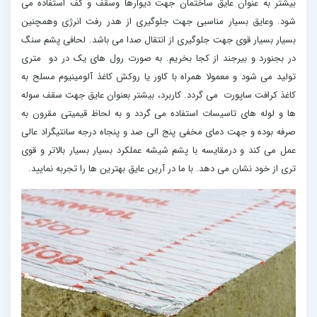
بیشتر به عنوان عایق ساختمان جهت دیوارها وسقف و کف استفاده می
شود. وعایق بسیار مناسبی جهت جلوگیری از هدر رفت انرژی وهمچنین
بسیار بسیار قوی جهت جلوگیری از انتقال صدا می باشد. لحافی پشم سنگ
در بجنورد و بیرجند از کجا بخریم. به صورت رول های یک در دو متری
تولید می شود و معمولا همراه با کاور یا روکش کاغذ آلومینیوم مسلح به
کاغذ کرافت ساپورت می گردد. کاربرد، بیشتر بعنوان عایق جهت سقف سوله
ها و لوله های تاسیسات استفاده می گردد و به لحاظ قیمیتی مقرون به
صرفه بوده و جهت دمای مخفی پنج الی صد و پنجاه درجه سانتیگراد عالی
عمل می کند و درمقایسه با پشم شیشه عملکرد بسیار بسیار بالاتر و قوی
تری از خود نشان می دهد. با ما در آرین عایق بهترین ها را تجربه نمایید.