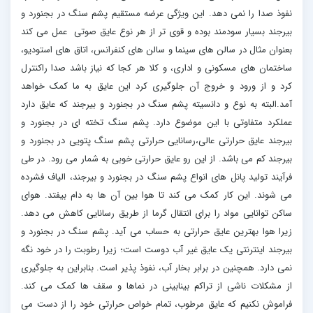
نفوذ صدا را نمی دهد. این ویژگی عرضه مستقیم پشم سنگ در بجنورد و
بیرجند بسیار سودمند بوده و قوی تر از هر نوع عایق صوتی عمل می کند
بعنوان مثال در سالن های سینما و سالن های کنفرانس، اتاق های استودیو،
ساختمان های مسکونی و اداری، و کلا هر کجا که نیاز باشد صدا راکنترل
کرد و از ورود و خروج آن جلوگیری کرد این عایق به ما کمک خواهد
آمد.البته به نوع و دانسیته پشم سنگ در بجنورد و بیرجند که عایق دارد
عملکرد متفاوتی با این موضوع دارد. پشم سنگ تخته ای در بجنورد و
بیرجند عایق حرارتی عالی،رسانایی حرارتی پشم سنگ پتویی در بجنورد و
بیرجند کم می باشد. از این رو عایق حرارتی خوبی به شمار می رود. در طی
فرآیند تولید پانل های انواع پشم سنگ در بجنورد و بیرجند، الیاف فشرده
می شوند. این کار کمک می کند تا هوا بین آن ها به دام بیفتد. هوای
ساکن توانایی مواد را برای انتقال گرما از طریق رسانایی کاهش می دهد.
زیرا هوا بهترین عایق حرارتی به حساب می آید. پشم سنگ در بجنورد و
بیرجند اینترنتی یک عایق غیر آب دوست است؛ زیرا رطوبت را در خود نگه
نمی دارد. همچنین در برابر بخار آب، نفوذ پذیر است. بنابراین به جلوگیری
از مشکلات ناشی از تراکم بینابینی در نماها و سقف ها کمک می کند.
فراموش نکنیم که عایق مرطوب، تمام خواص حرارتی خود را از دست می