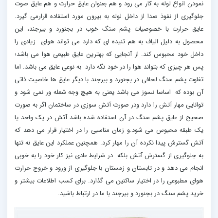
نمودن انواع لوله به کار می رود و هم بعنوان عایق حرارت و هم عایق صوت
جلوگیری از نفوذ صدا از داخل لوله به بیرون مورد استفاده قرارمی گیرد.
عایق حرارت با خصوصیات پشم سنگ خوب در بجنورد و بیرجند، این
محصول به دلیل الیاف به هم تنیده ای که دارد می تواند هوای زیادی را
داخل خود محبوس کند. از آنجایی که بهترین عایق طبیعی هوا می باشد؛
پس هر چیزی که بتواند هوا را در خود نگه دارد به نوعی عایق می باشد. اما
تفاوت پشم سنگ لحافی در بجنورد و بیرجند با دیگر عایق ها خاصیت ذاتی
آن بوده که اساسا نسوز می باشد یعنی به هیچ وجه شعله ور نمی شود و
توانایی مهار آتش را دارد ودر صورت آتش سوزی در ساختمان اگر به صورت
صحیح از عایق پشم سنگ در آن استفاده شده باشد آتش در یک واحد یا
یک طبقه محبوس می شود.و زمان مناسبی را در اختیار قرار می دهد که
آتش گسترش پیدا نکرده آن را مهار کرد. همچنین عملکرد این عایق نه تنها
به جلوگیری از گسترش آتش بلکه در شرایط عادی نیز کار خود را به خوبی
انجام می دهد و در تابستان و زمستان با جلوگیری از ورود و خروج حرارت
هوای مطبوعی را در اختیار ساکنین می گذارد. برای کسب اطلاعات بیشتر و
خرید پشم سنگ در بجنورد و بیرجند با ما در ارتباط باشید.