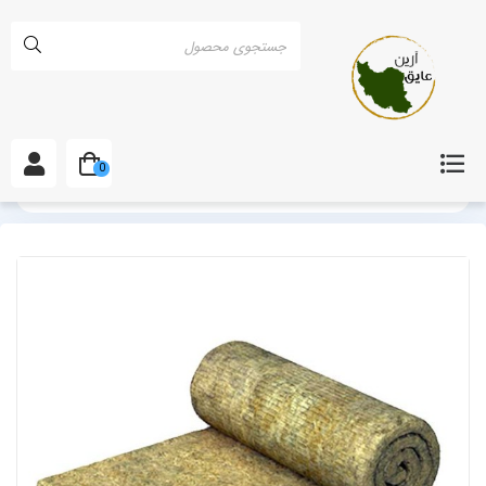
0
خانه
انواع پشم سنگ
پشم سنگ دانسیته 120 در مازندران و ساری